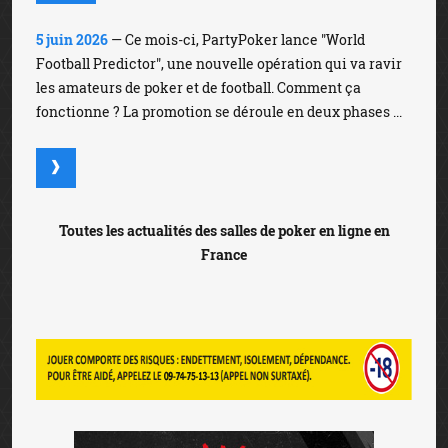
5 juin 2026
— Ce mois-ci, PartyPoker lance "World
Football Predictor", une nouvelle opération qui va ravir
les amateurs de poker et de football. Comment ça
fonctionne ? La promotion se déroule en deux phases ...
Toutes les actualités des salles de poker en ligne en
France