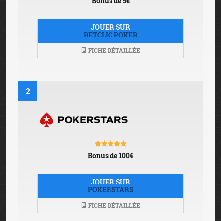
Bonus de 5€
JOUER SUR
BETCLIC POKER
FICHE DÉTAILLÉE
2
Bonus de 100€
JOUER SUR
POKERSTARS
FICHE DÉTAILLÉE