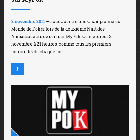
2 novembre 2011
— Jouez contre une Championne du
Monde de Poker lors de la deuxième Nuit des
Ambassadeurs ce soir sur MyPok. Ce mercredi 2
novembre à 21 heures, comme tous les premiers
mercredis de chaque mo...