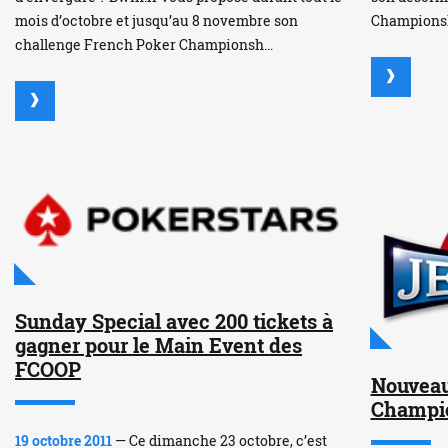
mois d’octobre et jusqu’au 8 novembre son
Championshi
challenge French Poker Championsh...
Sunday Special avec 200 tickets à
gagner pour le Main Event des
FCOOP
Nouveau
Champio
19 octobre 2011
— Ce dimanche 23 octobre, c’est