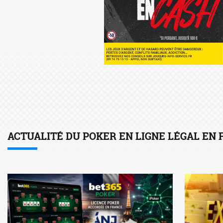
ACTUALITÉ DU POKER EN LIGNE LÉGAL EN