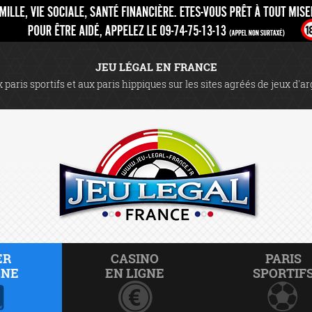
JEU LÉGAL EN FRANCE
 paris sportifs et aux paris hippiques sur les sites agréés de jeux d'a
ER
CASINO
PARIS
GNE
EN LIGNE
SPORTIF