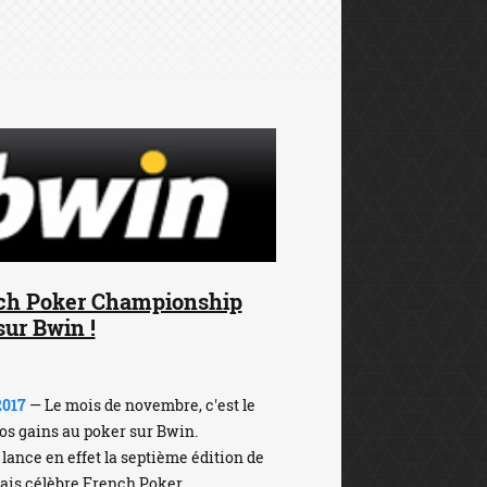
ch Poker Championship
sur Bwin !
2017
— Le mois de novembre, c'est le
os gains au poker sur Bwin.
 lance en effet la septième édition de
ais célèbre French Poker