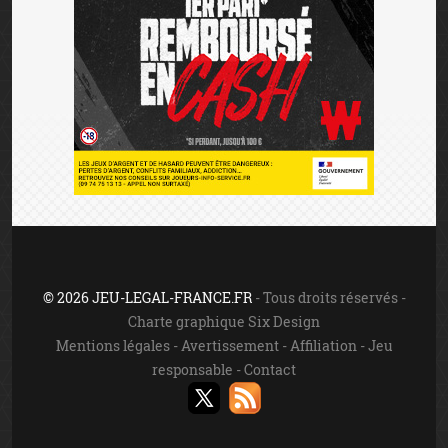
© 2026 JEU-LEGAL-FRANCE.FR
- Tous droits réservés -
Charte graphique Six Design
Mentions légales
-
Avertissement
-
Affiliation
-
Jeu
responsable
-
Contact