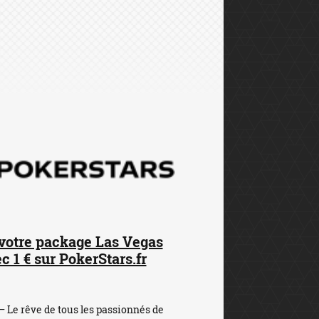
votre package Las Vegas
c 1 € sur PokerStars.fr
 Le rêve de tous les passionnés de