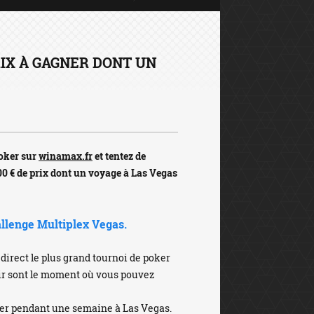
RIX À GAGNER DONT UN
poker sur
winamax.fr
et tentez de
000 € de prix dont un voyage à Las Vegas
llenge Multiplex Vegas.
direct le plus grand tournoi de poker
ir sont le moment où vous pouvez
ker pendant une semaine à Las Vegas.