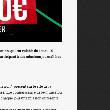
tion, qui est valable du 1er au 14
articipant à des missions journalières
ission" (présent sur le site de la
r prendre connaissance de leur mission
er chaque jour une mission différente.
oueurs reçoivent une carte à gratter