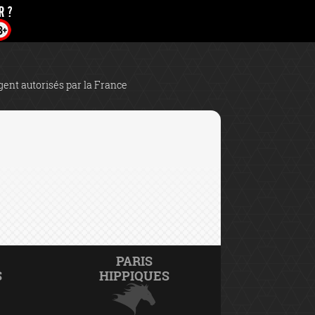
rgent autorisés par la France
PARIS
S
HIPPIQUES