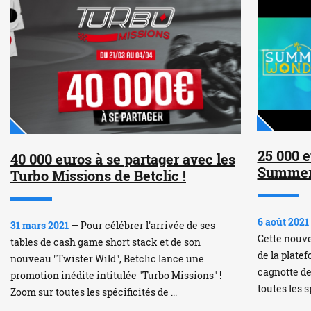
25 000 e
40 000 euros à se partager avec les
Summer 
Turbo Missions de Betclic !
6 août 2021
31 mars 2021
— Pour célébrer l'arrivée de ses
Cette nouv
tables de cash game short stack et de son
de la plate
nouveau "Twister Wild", Betclic lance une
cagnotte de
promotion inédite intitulée "Turbo Missions" !
toutes les sp
Zoom sur toutes les spécificités de ...