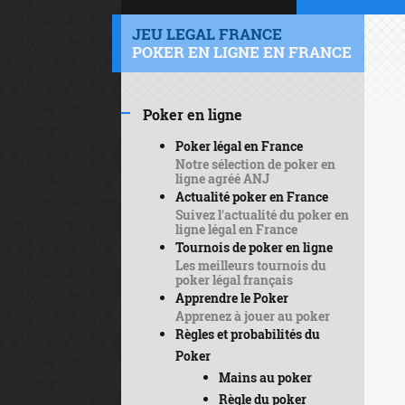
JEU LEGAL FRANCE
POKER EN LIGNE EN FRANCE
Poker en ligne
Poker légal en France
Notre sélection de poker en
ligne agréé ANJ
Actualité poker en France
Suivez l'actualité du poker en
ligne légal en France
Tournois de poker en ligne
Les meilleurs tournois du
poker légal français
Apprendre le Poker
Apprenez à jouer au poker
Règles et probabilités du
Poker
Mains au poker
Règle du poker