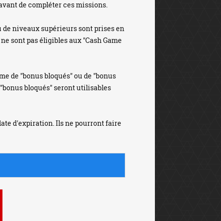
n avant de compléter ces missions.
ou de niveaux supérieurs sont prises en
" ne sont pas éligibles aux "Cash Game
orme de "bonus bloqués" ou de "bonus
"bonus bloqués" seront utilisables
ate d'expiration. Ils ne pourront faire