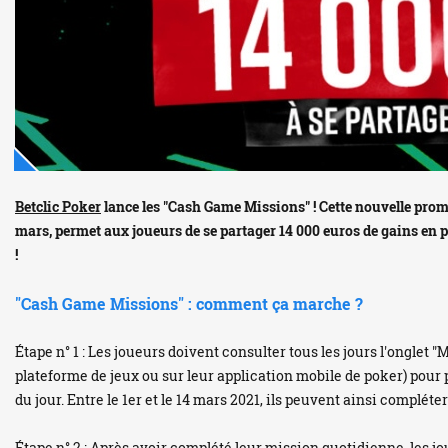
Betclic Poker
lance les "Cash Game Missions" ! Cette nouvelle promo
mars, permet aux joueurs de se partager 14 000 euros de gains en p
!
"Cash Game Missions" : comment ça marche ?
Étape n° 1 : Les joueurs doivent consulter tous les jours l'onglet "M
plateforme de jeux ou sur leur application mobile de poker) pou
du jour. Entre le 1er et le 14 mars 2021, ils peuvent ainsi complét
Étape n° 2 : Après avoir complété leur mission quotidienne, les j