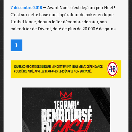
7 décembre 2018
— Avant Noël, c'est déjà un peu Noël !
C'est sur cette base que l'opérateur de poker en ligne
Unibet lance, depuis le 1er décembre dernier, son
calendrier de l'Avent, doté de plus de 20 000 € de gains...