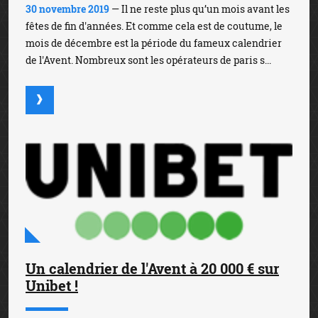
30 novembre 2019
— Il ne reste plus qu’un mois avant les
fêtes de fin d'années. Et comme cela est de coutume, le
mois de décembre est la période du fameux calendrier
de l'Avent. Nombreux sont les opérateurs de paris s...
Un calendrier de l'Avent à 20 000 € sur
Unibet !