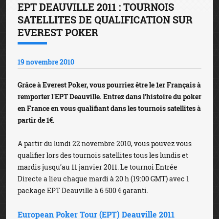
EPT DEAUVILLE 2011 : TOURNOIS
SATELLITES DE QUALIFICATION SUR
EVEREST POKER
19 novembre 2010
Grâce à Everest Poker, vous pourriez être le 1er Français à
remporter l'EPT Deauville. Entrez dans l'histoire du poker
en France en vous qualifiant dans les tournois satellites à
partir de 1€.
A partir du lundi 22 novembre 2010, vous pouvez vous
qualifier lors des tournois satellites tous les lundis et
mardis jusqu’au 11 janvier 2011. Le tournoi Entrée
Directe a lieu chaque mardi à 20 h (19:00 GMT) avec 1
package EPT Deauville à 6 500 € garanti.
European Poker Tour (EPT) Deauville 2011