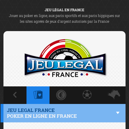
JEU LÉGAL EN FRANCE
Jouer au poker en ligne, aux paris sportifs et aux paris hippiques sur
les sites agréés de jeux d'argent autorisés par la France
JEU LEGAL FRANCE
POKER EN LIGNE EN FRANCE