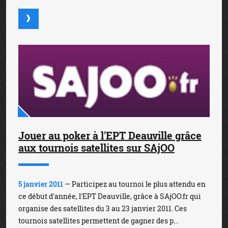
Jouer au poker à l'EPT Deauville grâce
aux tournois satellites sur SAjOO
5 janvier 2011
— Participez au tournoi le plus attendu en
ce début d'année, l'EPT Deauville, grâce à SAjOO.fr qui
organise des satellites du 3 au 23 janvier 2011. Ces
tournois satellites permettent de gagner des p...