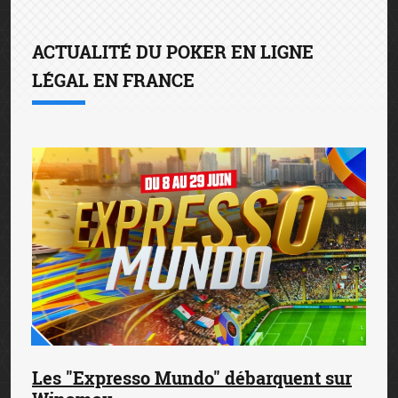
ACTUALITÉ DU POKER EN LIGNE
LÉGAL EN FRANCE
Les "Expresso Mundo" débarquent sur