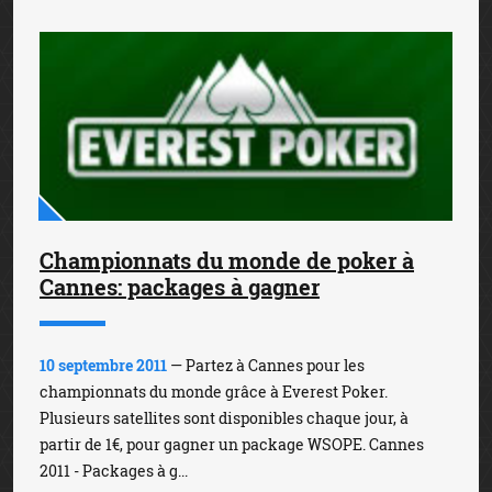
Championnats du monde de poker à
Cannes: packages à gagner
10 septembre 2011
— Partez à Cannes pour les
championnats du monde grâce à Everest Poker.
Plusieurs satellites sont disponibles chaque jour, à
partir de 1€, pour gagner un package WSOPE. Cannes
2011 - Packages à g...