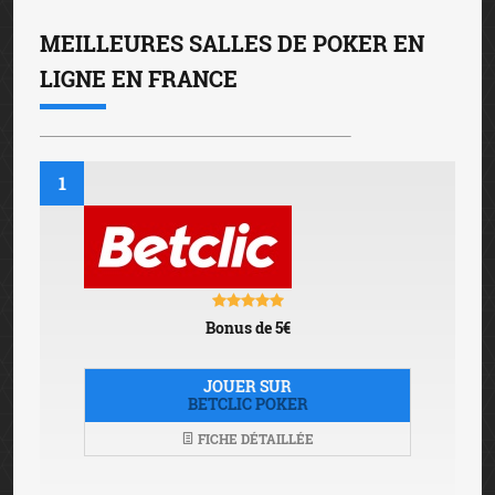
MEILLEURES SALLES DE POKER EN
LIGNE EN FRANCE
1
Bonus de 5€
JOUER SUR
BETCLIC POKER
FICHE DÉTAILLÉE