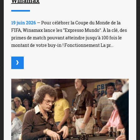
Winamax
19 juin 2026
— Pour célébrer la Coupe du Monde de la
FIFA, Winamax lance les "Expresso Mundo". À la clé, des
primes de match pouvant atteindre jusqu'à 100 fois le
montant de votre buy-in ! Fonctionnement La pr...