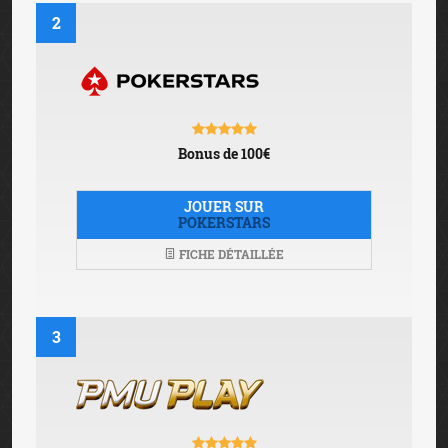
2
Bonus de 100€
JOUER SUR
POKERSTARS
FICHE DÉTAILLÉE
3