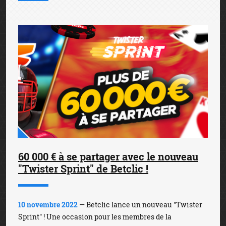
60 000 € à se partager avec le nouveau
"Twister Sprint" de Betclic !
10 novembre 2022
— Betclic lance un nouveau "Twister
Sprint" ! Une occasion pour les membres de la