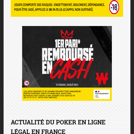
ACTUALITÉ DU POKER EN LIGNE
LÉGAL EN FRANCE