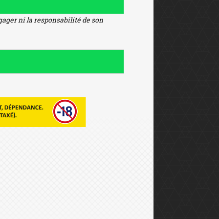
gager ni la responsabilité de son