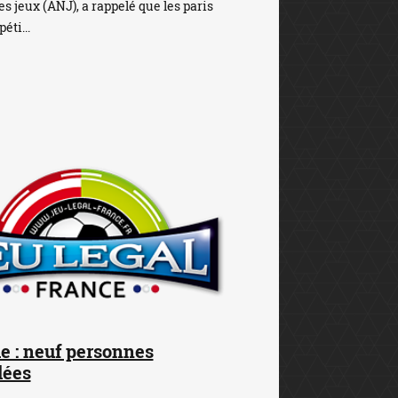
es jeux (ANJ), a rappelé que les paris
éti...
e : neuf personnes
lées