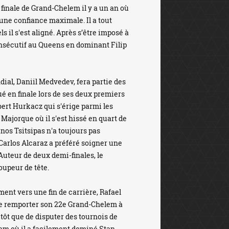
 finale de Grand-Chelem il y a un an où
 une confiance maximale. Il a tout
 il s'est aligné. Après s’être imposé à
consécutif au Queens en dominant Filip
ial, Daniil Medvedev, fera partie des
é en finale lors de ses deux premiers
bert Hurkacz qui s'érige parmi les
 Majorque où il s'est hissé en quart de
nos Tsitsipas n'a toujours pas
 Carlos Alcaraz a préféré soigner une
Auteur de deux demi-finales, le
upeur de tête.
ment vers une fin de carrière, Rafael
de remporter son 22e Grand-Chelem à
tôt que de disputer des tournois de
gham où il a facilement dominé Stan