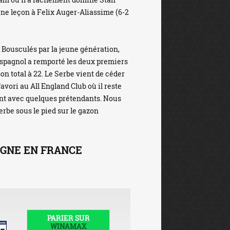
ne leçon à Felix Auger-Aliassime (6-2
 Bousculés par la jeune génération,
'Espagnol a remporté les deux premiers
on total à 22. Le Serbe vient de céder
vori au All England Club où il reste
ant avec quelques prétendants. Nous
rbe sous le pied sur le gazon
LIGNE EN FRANCE
PARIER SUR
WINAMAX