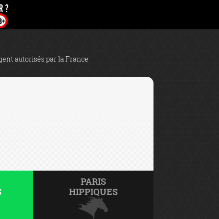
rgent autorisés par la France
PARIS
S
HIPPIQUES