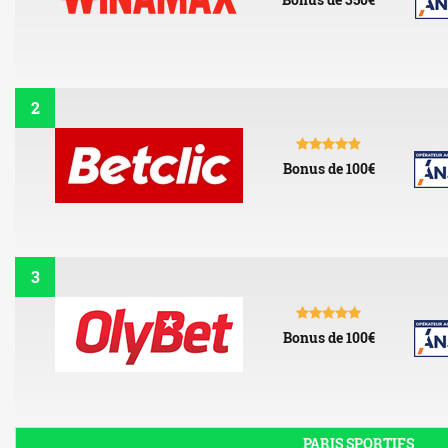
2
Bonus de 100€
3
Bonus de 100€
PARIS SPORTIFS