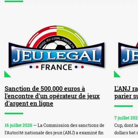
Sanction de 500.000 euros à
L'ANJ ra
l'encontre d'un opérateur de jeux
parier s
d'argent en ligne
7 juillet 20
16 juillet 2026
— La Commission des sanctions de
Cup, dont la
l’Autorité nationale des jeux (ANJ) a examiné fin
dollars bat 