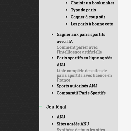
Choisir un bookmaker
Type de paris
Gagner à coup sûr
Les paris à bonne cote
Gagner aux paris sportifs
avec l'IA
Comment parier avec
l'intelligence artificielle
Paris sportifs en ligne agréés
ANJ
Liste complète des sites de
paris sportifs avec licence en
France
Sports autorisés ANJ
Comparatif Paris Sportifs
Jeu légal
ANJ
Sites agréés ANJ
Synthèse de tous les sites