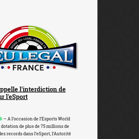
ppelle l'interdiction de
ur l'eSport
26
— A l’occasion de l’Esports World
 dotation de plus de 75 millions de
des records dans l’eSport, l’Autorité