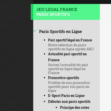
JEU LEGAL FRANCE
PARIS SPORTIFS
Paris Sportifs en Ligne
Pari sportif légal en France
Notre sélection de paris
sportifs en ligne agréés ANJ
Actualité pari sportif en
France
Suivez l'actualité du pari
sportif en ligne légal en
France
Pronostics sportifs
Profitez de nos pronostics
sportifs pour vos paris en
ligne
E-Sport Paris en Ligne
Débuter aux paris sportifs
Principe des cotes