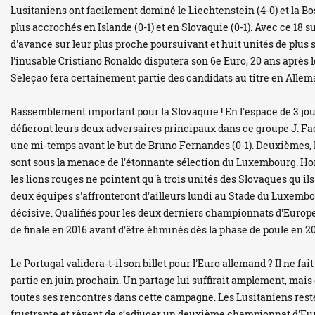
Lusitaniens ont facilement dominé le Liechtenstein (4-0) et la Bo
plus accrochés en Islande (0-1) et en Slovaquie (0-1). Avec ce 18 s
d'avance sur leur plus proche poursuivant et huit unités de plus s
l'inusable Cristiano Ronaldo disputera son 6e Euro, 20 ans après l
Seleçao fera certainement partie des candidats au titre en Allem
Rassemblement important pour la Slovaquie ! En l'espace de 3 jou
défieront leurs deux adversaires principaux dans ce groupe J. Fac
une mi-temps avant le but de Bruno Fernandes (0-1). Deuxièmes, 
sont sous la menace de l'étonnante sélection du Luxembourg. Hor
les lions rouges ne pointent qu'à trois unités des Slovaques qu'il
deux équipes s'affronteront d'ailleurs lundi au Stade du Luxembo
décisive. Qualifiés pour les deux derniers championnats d'Europe,
de finale en 2016 avant d'être éliminés dès la phase de poule en 20
Le Portugal validera-t-il son billet pour l'Euro allemand ? Il ne fa
partie en juin prochain. Un partage lui suffirait amplement, mais
toutes ses rencontres dans cette campagne. Les Lusitaniens res
frustrante et rêvent de s’adjuger un deuxième championnat d'Eur