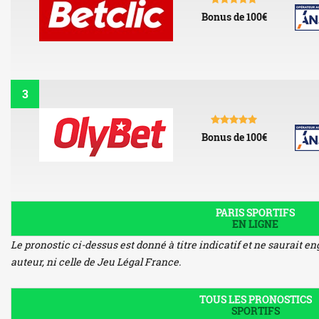
Bonus de 100€
3
Bonus de 100€
PARIS SPORTIFS
EN LIGNE
Le pronostic ci-dessus est donné à titre indicatif et ne saurait en
auteur, ni celle de Jeu Légal France.
TOUS LES PRONOSTICS
SPORTIFS