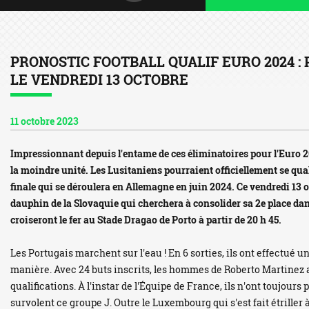
PRONOSTIC FOOTBALL QUALIF EURO 2024 : 
LE VENDREDI 13 OCTOBRE
11 octobre 2023
Impressionnant depuis l'entame de ces éliminatoires pour l'Euro 20
la moindre unité. Les Lusitaniens pourraient officiellement se qual
finale qui se déroulera en Allemagne en juin 2024. Ce vendredi 13 o
dauphin de la Slovaquie qui cherchera à consolider sa 2e place dan
croiseront le fer au Stade Dragao de Porto à partir de 20 h 45.
Les Portugais marchent sur l'eau ! En 6 sorties, ils ont effectué u
manière. Avec 24 buts inscrits, les hommes de Roberto Martinez af
qualifications. À l'instar de l'Équipe de France, ils n'ont toujours
survolent ce groupe J. Outre le Luxembourg qui s'est fait étriller à 