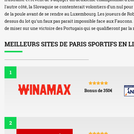
l'autre côté, la Slovaquie se contenterait volontiers d'un nul po
de la poule avant de se rendre au Luxembourg. Les joueurs de Ro
dessus du lot qu'un faux pas parait impossible face aux Faucons.
de miser sur une victoire des Portugais qui se qualifieront par l
MEILLEURS SITES DE PARIS SPORTIFS EN 
1
Bonus de 350€
2