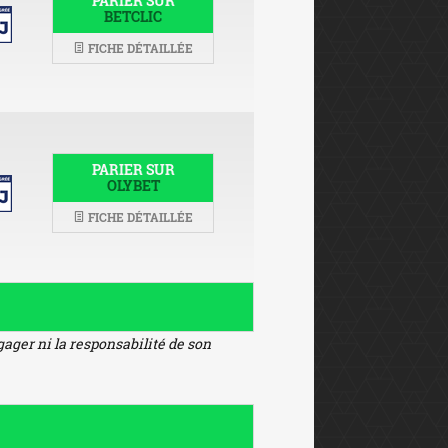
PARIER SUR
BETCLIC
FICHE DÉTAILLÉE
PARIER SUR
OLYBET
FICHE DÉTAILLÉE
gager ni la responsabilité de son