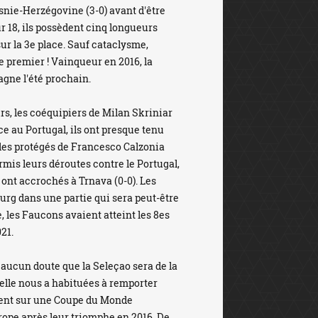
snie-Herzégovine (3-0) avant d'être
ur 18, ils possèdent cinq longueurs
ur la 3e place. Sauf cataclysme,
e premier ! Vainqueur en 2016, la
agne l'été prochain.
rs, les coéquipiers de Milan Skriniar
e au Portugal, ils ont presque tenu
les protégés de Francesco Calzonia
mis leurs déroutes contre le Portugal,
s ont accrochés à Trnava (0-0). Les
urg dans une partie qui sera peut-être
 les Faucons avaient atteint les 8es
21.
it aucun doute que la Seleçao sera de la
 elle nous a habituées à remporter
tent sur une Coupe du Monde
ope après leur triomphe en 2016. De