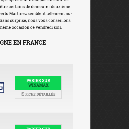
ur être certains de demeurer deuxième
berto Martinez semblent tellement au-
 Sans surprise, nous vous conseillons
a même occasion ce vendredi soir.
LIGNE EN FRANCE
PARIER SUR
WINAMAX
FICHE DÉTAILLÉE