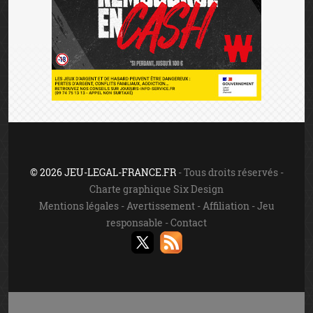
© 2026 JEU-LEGAL-FRANCE.FR
- Tous droits réservés -
Charte graphique Six Design
Mentions légales
-
Avertissement
-
Affiliation
-
Jeu
responsable
-
Contact