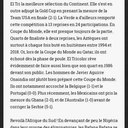
El Tri la meilleure sélection du Continent. Elle s’est en
outre adjugé la Gold Cup en prenant la mesure de la
Team USA en finale (2-1). La Verde a d’ailleurs remporté
cette compétition à 13 reprises en 24 participations. En
Coupe du Monde, elle est presque toujours de la partie.
Quarts de finaliste à deux reprises, les Aztèques ont
surtout à chaque fois buté en huitièmes entre 1994 et
2018. Or, lors de la Coupe du Monde au Qatar, ils ont
échoué dès la phase de poule. El Tricolor rêve
évidemment de faire aussi bien que son quart en 1986
devant son public. Les hommes de Javier Aguirre
Onaindia ont plutôt bien préparé cette Coupe du Monde.
Ils ont notamment accroché la Belgique (1-1) et le
Portugal (0-0). Plus récemment, les Mexicains ont pris la
mesure du Ghana (2-0), et de l’Australie (1-0) avant de
corriger la Serbie (5-1).
Revoilà l’Afrique du Sud ! En devançant de peu le Nigéria
dans leur groupe des éliminatoires, les Bafana Bafana se