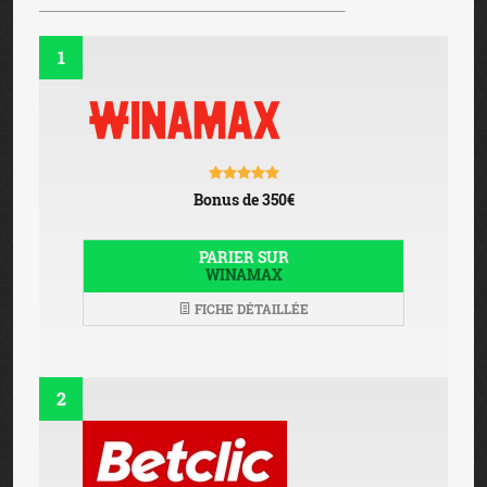
1
Bonus de 350€
PARIER SUR
WINAMAX
FICHE DÉTAILLÉE
2