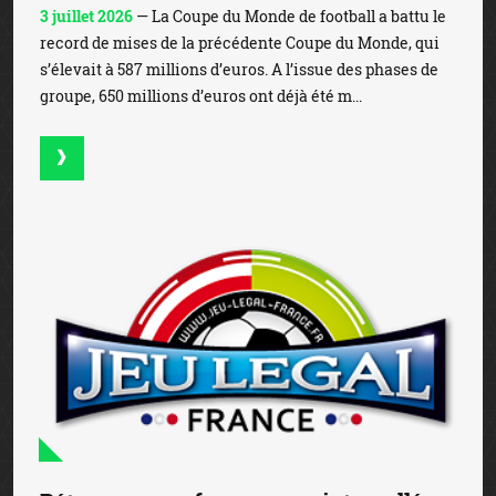
3 juillet 2026
— La Coupe du Monde de football a battu le
record de mises de la précédente Coupe du Monde, qui
s’élevait à 587 millions d’euros. A l’issue des phases de
groupe, 650 millions d’euros ont déjà été m...