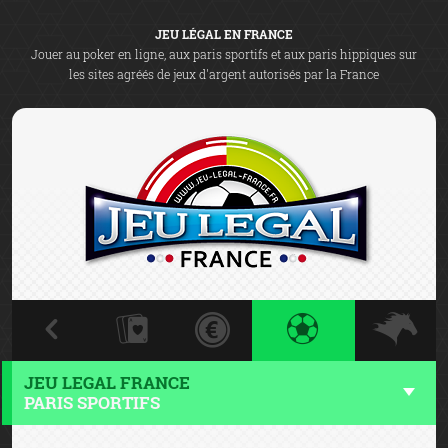
JEU LÉGAL EN FRANCE
Jouer au poker en ligne, aux paris sportifs et aux paris hippiques sur
les sites agréés de jeux d'argent autorisés par la France
JEU LEGAL FRANCE
PARIS SPORTIFS