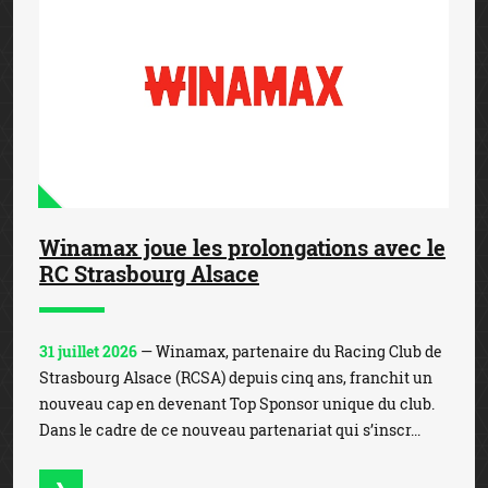
Winamax joue les prolongations avec le
RC Strasbourg Alsace
31 juillet 2026
— Winamax, partenaire du Racing Club de
Strasbourg Alsace (RCSA) depuis cinq ans, franchit un
nouveau cap en devenant Top Sponsor unique du club.
Dans le cadre de ce nouveau partenariat qui s’inscr...