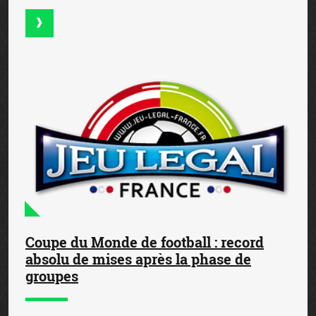
Coupe du Monde de football : record
absolu de mises après la phase de
groupes