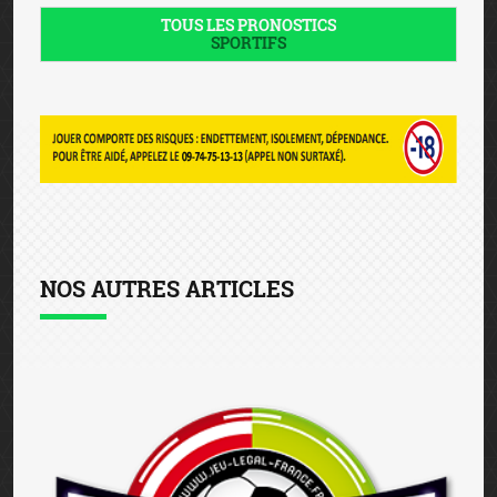
TOUS LES PRONOSTICS
SPORTIFS
NOS AUTRES ARTICLES