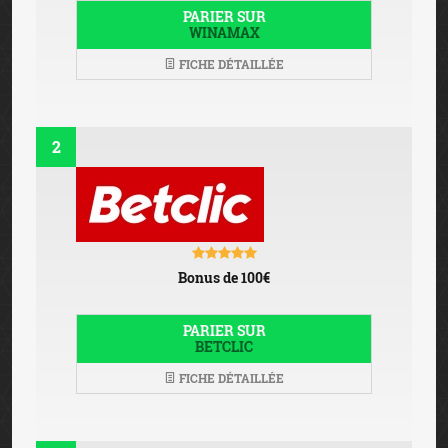
PARIER SUR
WINAMAX
FICHE DÉTAILLÉE
2
Bonus de 100€
PARIER SUR
BETCLIC
FICHE DÉTAILLÉE