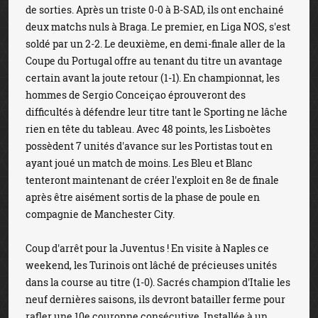
de sorties. Après un triste 0-0 à B-SAD, ils ont enchainé
deux matchs nuls à Braga. Le premier, en Liga NOS, s'est
soldé par un 2-2. Le deuxième, en demi-finale aller de la
Coupe du Portugal offre au tenant du titre un avantage
certain avant la joute retour (1-1). En championnat, les
hommes de Sergio Conceiçao éprouveront des
difficultés à défendre leur titre tant le Sporting ne lâche
rien en tête du tableau. Avec 48 points, les Lisboètes
possèdent 7 unités d'avance sur les Portistas tout en
ayant joué un match de moins. Les Bleu et Blanc
tenteront maintenant de créer l'exploit en 8e de finale
après être aisément sortis de la phase de poule en
compagnie de Manchester City.
Coup d'arrêt pour la Juventus ! En visite à Naples ce
weekend, les Turinois ont lâché de précieuses unités
dans la course au titre (1-0). Sacrés champion d'Italie les
neuf dernières saisons, ils devront batailler ferme pour
rafler une 10e couronne consécutive. Installée à un