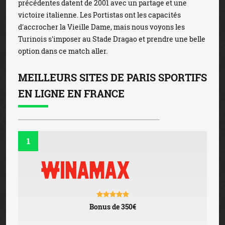
précédentes datent de 2001 avec un partage et une
victoire italienne. Les Portistas ont les capacités
d'accrocher la Vieille Dame, mais nous voyons les
Turinois s'imposer au Stade Dragao et prendre une belle
option dans ce match aller.
MEILLEURS SITES DE PARIS SPORTIFS
EN LIGNE EN FRANCE
1
Bonus de 350€