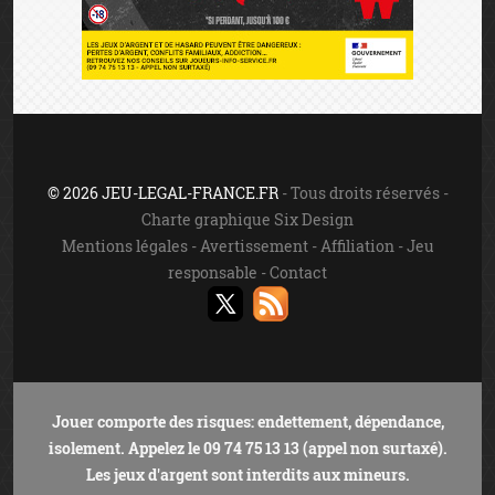
© 2026 JEU-LEGAL-FRANCE.FR
- Tous droits réservés -
Charte graphique Six Design
Mentions légales
-
Avertissement
-
Affiliation
-
Jeu
responsable
-
Contact
Jouer comporte des risques: endettement, dépendance,
isolement. Appelez le 09 74 75 13 13 (appel non surtaxé).
Les jeux d'argent sont interdits aux mineurs.