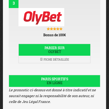
3
Bonus de 100€
PARIER SUR
OLYBET
FICHE DÉTAILLÉE
PARIS SPORTIFS
EN LIGNE
Le pronostic ci-dessus est donné à titre indicatif et ne
saurait engager ni la responsabilité de son auteur, ni
celle de Jeu Légal France.