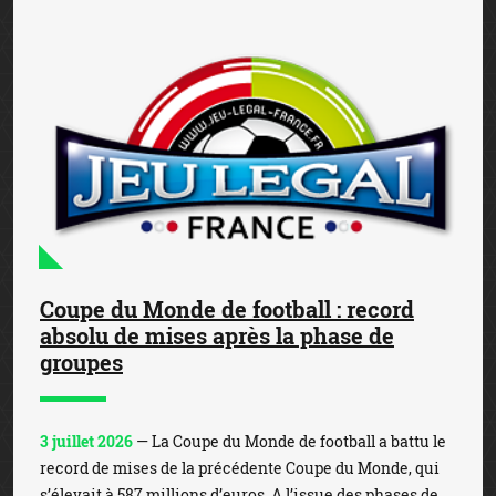
Coupe du Monde de football : record
absolu de mises après la phase de
groupes
3 juillet 2026
— La Coupe du Monde de football a battu le
record de mises de la précédente Coupe du Monde, qui
s’élevait à 587 millions d’euros. A l’issue des phases de