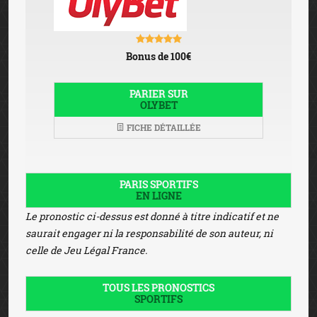
Bonus de 100€
PARIER SUR
OLYBET
FICHE DÉTAILLÉE
PARIS SPORTIFS
EN LIGNE
Le pronostic ci-dessus est donné à titre indicatif et ne
saurait engager ni la responsabilité de son auteur, ni
celle de Jeu Légal France.
TOUS LES PRONOSTICS
SPORTIFS