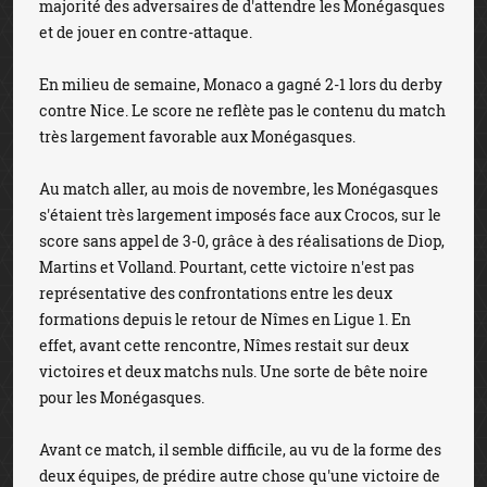
majorité des adversaires de d'attendre les Monégasques
et de jouer en contre-attaque.
En milieu de semaine, Monaco a gagné 2-1 lors du derby
contre Nice. Le score ne reflète pas le contenu du match
très largement favorable aux Monégasques.
Au match aller, au mois de novembre, les Monégasques
s'étaient très largement imposés face aux Crocos, sur le
score sans appel de 3-0, grâce à des réalisations de Diop,
Martins et Volland. Pourtant, cette victoire n'est pas
représentative des confrontations entre les deux
formations depuis le retour de Nîmes en Ligue 1. En
effet, avant cette rencontre, Nîmes restait sur deux
victoires et deux matchs nuls. Une sorte de bête noire
pour les Monégasques.
Avant ce match, il semble difficile, au vu de la forme des
deux équipes, de prédire autre chose qu'une victoire de