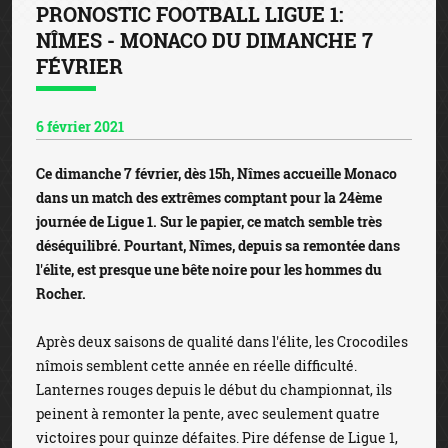
PRONOSTIC FOOTBALL LIGUE 1:
NÎMES - MONACO DU DIMANCHE 7
FÉVRIER
6 février 2021
Ce dimanche 7 février, dès 15h, Nîmes accueille Monaco
dans un match des extrêmes comptant pour la 24ème
journée de Ligue 1. Sur le papier, ce match semble très
déséquilibré. Pourtant, Nîmes, depuis sa remontée dans
l'élite, est presque une bête noire pour les hommes du
Rocher.
Après deux saisons de qualité dans l'élite, les Crocodiles
nîmois semblent cette année en réelle difficulté.
Lanternes rouges depuis le début du championnat, ils
peinent à remonter la pente, avec seulement quatre
victoires pour quinze défaites. Pire défense de Ligue 1,