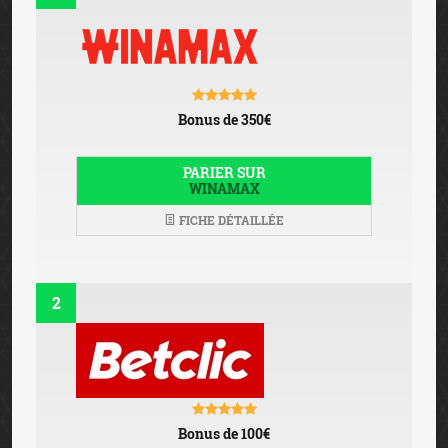
Bonus de 350€
PARIER SUR
WINAMAX
FICHE DÉTAILLÉE
2
Bonus de 100€