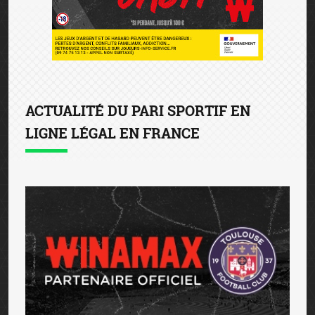
ACTUALITÉ DU PARI SPORTIF EN
LIGNE LÉGAL EN FRANCE