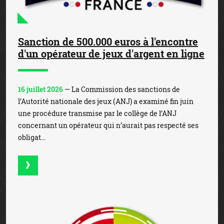
Sanction de 500.000 euros à l'encontre
d'un opérateur de jeux d'argent en ligne
16 juillet 2026
— La Commission des sanctions de
l’Autorité nationale des jeux (ANJ) a examiné fin juin
une procédure transmise par le collège de l’ANJ
concernant un opérateur qui n’aurait pas respecté ses
obligat...