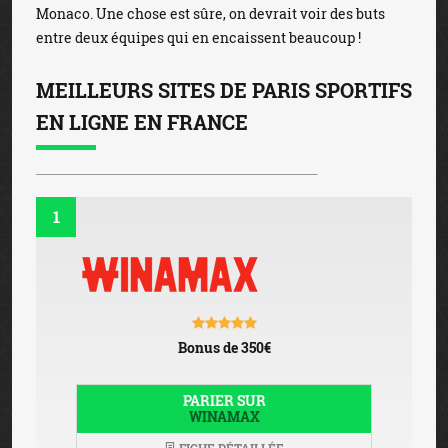
Monaco. Une chose est sûre, on devrait voir des buts
entre deux équipes qui en encaissent beaucoup !
MEILLEURS SITES DE PARIS SPORTIFS
EN LIGNE EN FRANCE
1
Bonus de 350€
PARIER SUR
WINAMAX