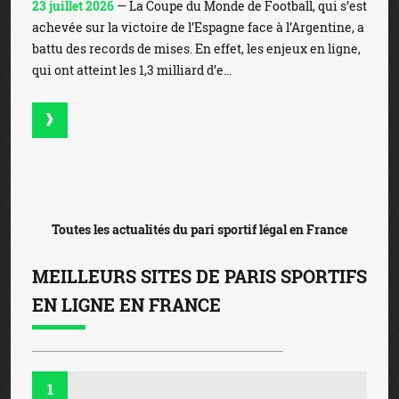
23 juillet 2026
— La Coupe du Monde de Football, qui s’est
achevée sur la victoire de l’Espagne face à l’Argentine, a
battu des records de mises. En effet, les enjeux en ligne,
qui ont atteint les 1,3 milliard d’e...
Toutes les actualités du pari sportif légal en France
MEILLEURS SITES DE PARIS SPORTIFS
EN LIGNE EN FRANCE
1