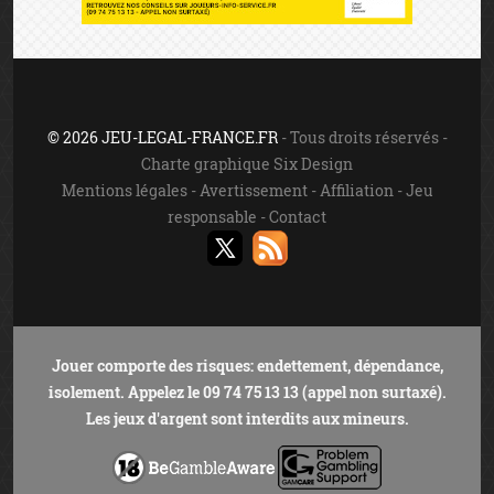
© 2026 JEU-LEGAL-FRANCE.FR
- Tous droits réservés -
Charte graphique Six Design
Mentions légales
-
Avertissement
-
Affiliation
-
Jeu
responsable
-
Contact
Jouer comporte des risques: endettement, dépendance,
isolement. Appelez le 09 74 75 13 13 (appel non surtaxé).
Les jeux d'argent sont interdits aux mineurs.