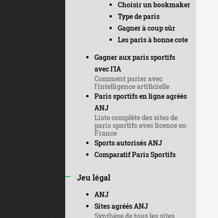
Choisir un bookmaker
Type de paris
Gagner à coup sûr
Les paris à bonne cote
Gagner aux paris sportifs
avec l'IA
Comment parier avec
l'intelligence artificielle
Paris sportifs en ligne agréés
ANJ
Liste complète des sites de
paris sportifs avec licence en
France
Sports autorisés ANJ
Comparatif Paris Sportifs
Jeu légal
ANJ
Sites agréés ANJ
Synthèse de tous les sites