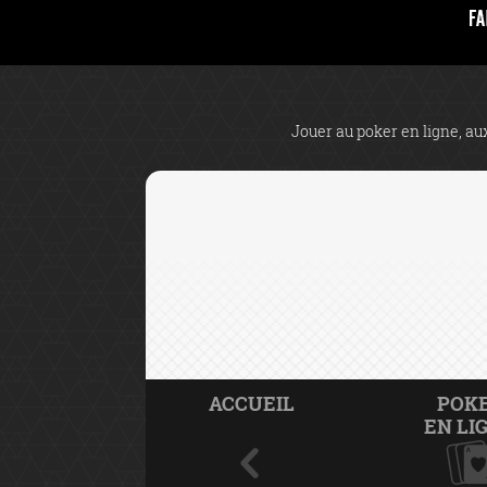
Jouer au poker en ligne, aux
ACCUEIL
POK
EN LI