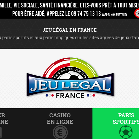
JEU LÉGAL EN FRANCE
 paris sportifs et aux paris hippiques sur les sites agréés de jeux d'a
ER
CASINO
PARIS
GNE
EN LIGNE
SPORTIF