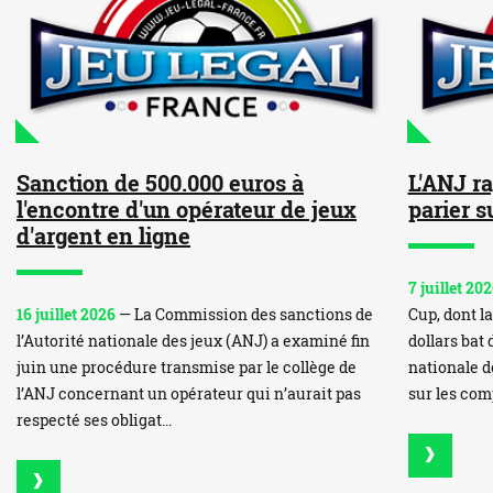
Sanction de 500.000 euros à
L'ANJ ra
l'encontre d'un opérateur de jeux
parier s
d'argent en ligne
7 juillet 20
16 juillet 2026
— La Commission des sanctions de
Cup, dont la
l’Autorité nationale des jeux (ANJ) a examiné fin
dollars bat 
juin une procédure transmise par le collège de
nationale d
l’ANJ concernant un opérateur qui n’aurait pas
sur les comp
respecté ses obligat...