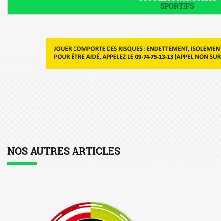
SPORTIFS
NOS AUTRES ARTICLES