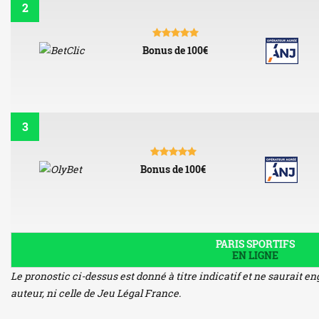
2
Bonus de 100€
3
Bonus de 100€
PARIS SPORTIFS
EN LIGNE
Le pronostic ci-dessus est donné à titre indicatif et ne saurait en
auteur, ni celle de Jeu Légal France.