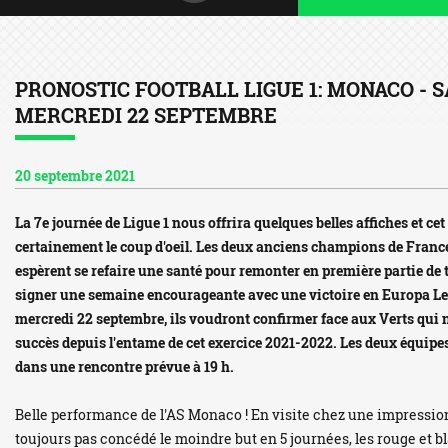
PRONOSTIC FOOTBALL LIGUE 1: MONACO - 
MERCREDI 22 SEPTEMBRE
20 septembre 2021
La 7e journée de Ligue 1 nous offrira quelques belles affiches et 
certainement le coup d'oeil. Les deux anciens champions de France
espèrent se refaire une santé pour remonter en première partie de t
signer une semaine encourageante avec une victoire en Europa Le
mercredi 22 septembre, ils voudront confirmer face aux Verts qui n
succès depuis l'entame de cet exercice 2021-2022. Les deux équipes
dans une rencontre prévue à 19 h.
Belle performance de l'AS Monaco ! En visite chez une impressio
toujours pas concédé le moindre but en 5 journées, les rouge et b