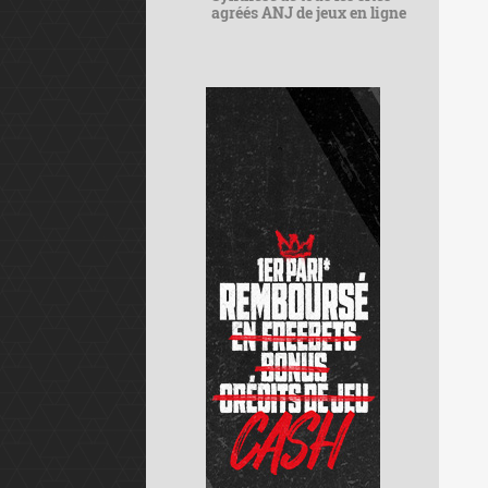
agréés ANJ de jeux en ligne