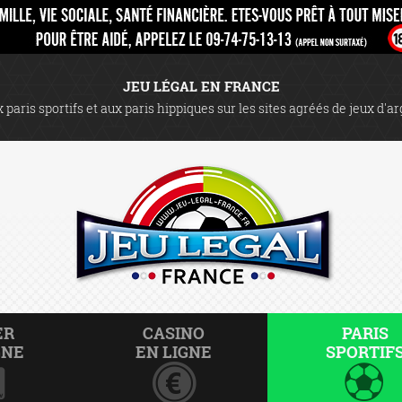
JEU LÉGAL EN FRANCE
 paris sportifs et aux paris hippiques sur les sites agréés de jeux d'a
ER
CASINO
PARIS
GNE
EN LIGNE
SPORTIF