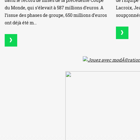
battu le record de mises de la précédente Coupe
de l’Équipe
du Monde, qui s’élevait à 587 millions d’euros. A
Lacroix, Je
l’issue des phases de groupe, 650 millions d’euros
soupçonnés 
ont déjà été m...