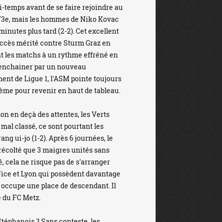
i-temps avant de se faire rejoindre au
 73e, mais les hommes de Niko Kovac
inutes plus tard (2-2). Cet excellent
uccès mérité contre Sturm Graz en
nt les matchs à un rythme effréné en
'enchainer par un nouveau
ent de Ligue 1, l'ASM pointe toujours
ème pour revenir en haut de tableau.
on en deçà des attentes, les Verts
mal classé, ce sont pourtant les
ng ui-jo (1-2). Après 6 journées, le
 récolté que 3 maigres unités sans
, cela ne risque pas de s'arranger
ice et Lyon qui possèdent davantage
i occupe une place de descendant. Il
e du FC Metz.
Stéphanois ? Sans conteste, les