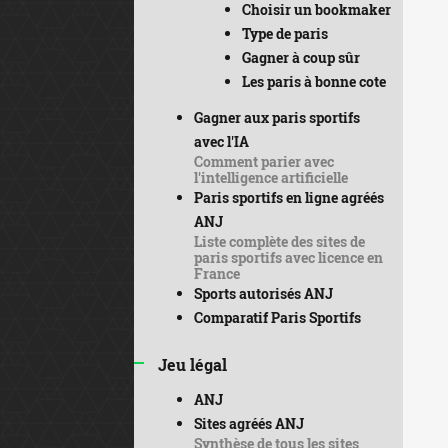
Choisir un bookmaker
Type de paris
Gagner à coup sûr
Les paris à bonne cote
Gagner aux paris sportifs
avec l'IA
Comment parier avec
l'intelligence artificielle
Paris sportifs en ligne agréés
ANJ
Liste complète des sites de
paris sportifs avec licence en
France
Sports autorisés ANJ
Comparatif Paris Sportifs
Jeu légal
ANJ
Sites agréés ANJ
Synthèse de tous les sites