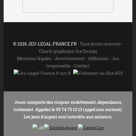
© 2026 JEU-LEGAL-FRANCE.FR
- Tous droits réservés -
Charte graphique Six Design
Mentions légales
-
Avertissement
-
Affiliation
-
Jeu
responsable
-
Contact
Jouer comporte des risques: endettement, dépendance,
isolement. Appelez le 09 74 75 13 13 (appel non surtaxé).
Les jeux d'argent sont interdits aux mineurs.