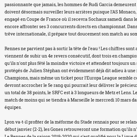
passionnante que jamais, les hommes de Rudi Garcia demeurent à 3
doivent désormais surveiller leurs arrières puisque l'AS Monaco, 
engagé en Coupe de France où il recevra Sochaux samedi dans le c
encore affronter ses 3 concurrents directs en championnat. Dan
trêve internationale, il prépare tout doucement son match au s
Rennes ne parvient pas à sortir la tête de l'eau ! Les chiffres son
viennent de subir un 4e revers consécutif, dont trois en champio
qu'ils n'ont plus fêté la moindre victoire et attendent toujours un
protégés de Julien Stéphan ont évidemment déjà dit adieu à une 
Champions, mais même un ticket pour l'Europa League semble com
devront accrocher le 5e rang qui pourrait leur délivrer le précie
un total de 38 points, le SRFC est à 3 longueurs de Metz et Lens. L
match de moins qui se tiendra à Marseille le mercredi 10 mars da
équipes.
Lyon va-t-il profiter de la méforme du Stade rennais pour se rel
début janvier (2-2), les Gones retrouveront une formation qu'ils 
Le Rennes de la saison 2019-2020 qui s'est qualifié pour la Ligue