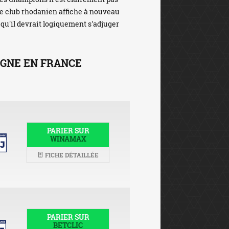
 le club rhodanien affiche à nouveau
l qu'il devrait logiquement s'adjuger
LIGNE EN FRANCE
PARIER SUR
WINAMAX
FICHE DÉTAILLÉE
PARIER SUR
BETCLIC