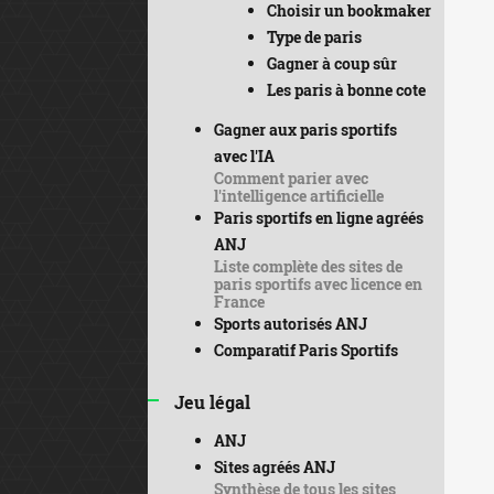
Choisir un bookmaker
Type de paris
Gagner à coup sûr
Les paris à bonne cote
Gagner aux paris sportifs
avec l'IA
Comment parier avec
l'intelligence artificielle
Paris sportifs en ligne agréés
ANJ
Liste complète des sites de
paris sportifs avec licence en
France
Sports autorisés ANJ
Comparatif Paris Sportifs
Jeu légal
ANJ
Sites agréés ANJ
Synthèse de tous les sites