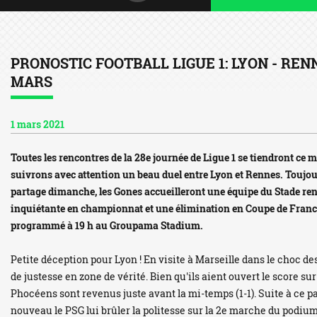
PRONOSTIC FOOTBALL LIGUE 1: LYON - REN
MARS
1 mars 2021
Toutes les rencontres de la 28e journée de Ligue 1 se tiendront ce 
suivrons avec attention un beau duel entre Lyon et Rennes. Toujour
partage dimanche, les Gones accueilleront une équipe du Stade re
inquiétante en championnat et une élimination en Coupe de France.
programmé à 19 h au Groupama Stadium.
Petite déception pour Lyon ! En visite à Marseille dans le choc 
de justesse en zone de vérité. Bien qu'ils aient ouvert le score sur 
Phocéens sont revenus juste avant la mi-temps (1-1). Suite à ce pa
nouveau le PSG lui brûler la politesse sur la 2e marche du podium.