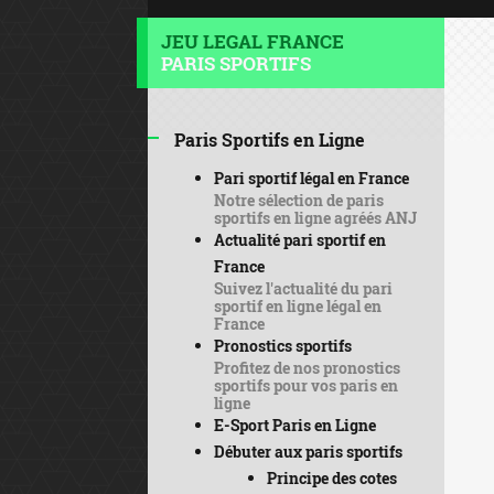
JEU LEGAL FRANCE
PARIS SPORTIFS
Paris Sportifs en Ligne
Pari sportif légal en France
Notre sélection de paris
sportifs en ligne agréés ANJ
Actualité pari sportif en
France
Suivez l'actualité du pari
sportif en ligne légal en
France
Pronostics sportifs
Profitez de nos pronostics
sportifs pour vos paris en
ligne
E-Sport Paris en Ligne
Débuter aux paris sportifs
Principe des cotes