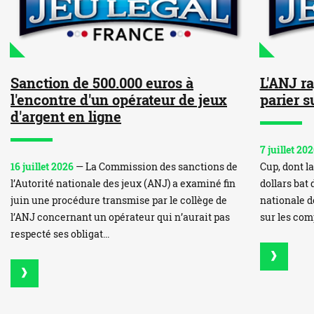
Sanction de 500.000 euros à
L'ANJ ra
l'encontre d'un opérateur de jeux
parier s
d'argent en ligne
7 juillet 20
16 juillet 2026
— La Commission des sanctions de
Cup, dont la
l’Autorité nationale des jeux (ANJ) a examiné fin
dollars bat 
juin une procédure transmise par le collège de
nationale d
l’ANJ concernant un opérateur qui n’aurait pas
sur les comp
respecté ses obligat...