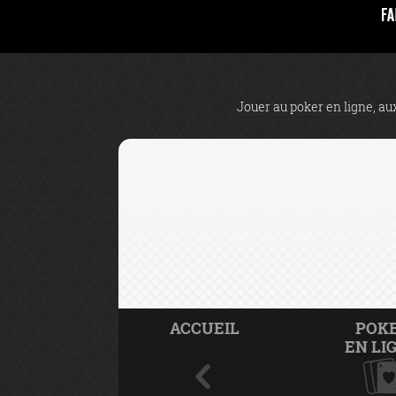
Jouer au poker en ligne, aux
ACCUEIL
POK
EN LI