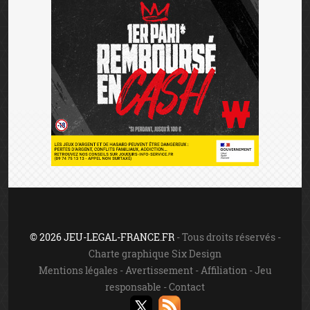
© 2026 JEU-LEGAL-FRANCE.FR
- Tous droits réservés -
Charte graphique Six Design
Mentions légales
-
Avertissement
-
Affiliation
-
Jeu
responsable
-
Contact