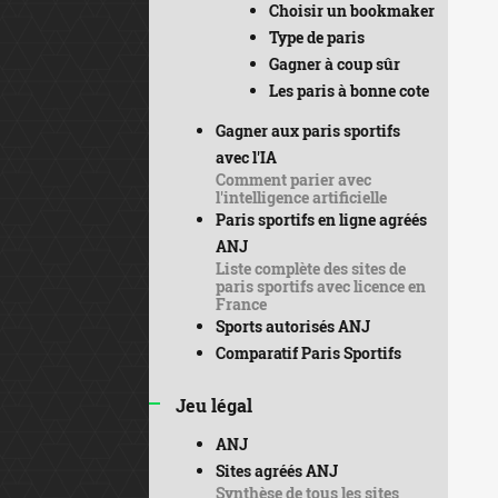
Choisir un bookmaker
Type de paris
Gagner à coup sûr
Les paris à bonne cote
Gagner aux paris sportifs
avec l'IA
Comment parier avec
l'intelligence artificielle
Paris sportifs en ligne agréés
ANJ
Liste complète des sites de
paris sportifs avec licence en
France
Sports autorisés ANJ
Comparatif Paris Sportifs
Jeu légal
ANJ
Sites agréés ANJ
Synthèse de tous les sites