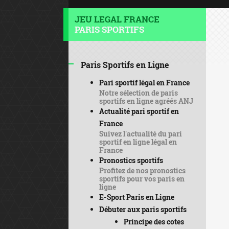
JEU LEGAL FRANCE
PARIS SPORTIFS
Paris Sportifs en Ligne
Pari sportif légal en France
Notre sélection de paris
sportifs en ligne agréés ANJ
Actualité pari sportif en
France
Suivez l'actualité du pari
sportif en ligne légal en
France
Pronostics sportifs
Profitez de nos pronostics
sportifs pour vos paris en
ligne
E-Sport Paris en Ligne
Débuter aux paris sportifs
Principe des cotes