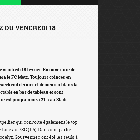
TZ DU VENDREDI 18
e vendredi 18 février. En ouverture de
lera le FC Metz. Toujours coincés en
e weekend dernier et demeurent dans la
ectable en bas de tableau et sont
tre est programmé à 21 h au Stade
tpellier qui convoite également le top
te face au PSG (1-5). Dans une partie
Jocelyn Gourvennec ont été les seuls à