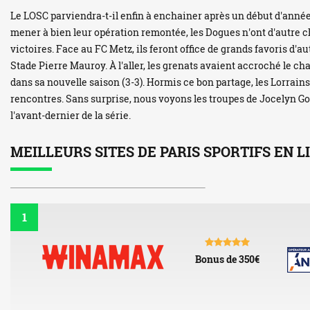
Le LOSC parviendra-t-il enfin à enchainer après un début d'année 
mener à bien leur opération remontée, les Dogues n'ont d'autre c
victoires. Face au FC Metz, ils feront office de grands favoris d'au
Stade Pierre Mauroy. À l'aller, les grenats avaient accroché le ch
dans sa nouvelle saison (3-3). Hormis ce bon partage, les Lorrains 
rencontres. Sans surprise, nous voyons les troupes de Jocelyn G
l'avant-dernier de la série.
MEILLEURS SITES DE PARIS SPORTIFS EN 
1
Bonus de 350€