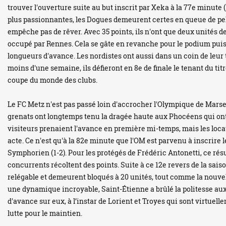
trouver l'ouverture suite au but inscrit par Xeka à la 77e minute 
plus passionnantes, les Dogues demeurent certes en queue de pelo
empêche pas de rêver. Avec 35 points, ils n'ont que deux unités de
occupé par Rennes. Cela se gâte en revanche pour le podium pui
longueurs d'avance. Les nordistes ont aussi dans un coin de leur
moins d'une semaine, ils défieront en 8e de finale le tenant du titr
coupe du monde des clubs.
Le FC Metz n'est pas passé loin d'accrocher l'Olympique de Marsei
grenats ont longtemps tenu la dragée haute aux Phocéens qui ont 
visiteurs prenaient l'avance en première mi-temps, mais les loc
acte. Ce n'est qu'à la 82e minute que l'OM est parvenu à inscrire 
Symphorien (1-2). Pour les protégés de Frédéric Antonetti, ce résu
concurrents récoltent des points. Suite à ce 12e revers de la saiso
relégable et demeurent bloqués à 20 unités, tout comme la nouvel
une dynamique incroyable, Saint-Étienne a brûlé la politesse au
d'avance sur eux, à l’instar de Lorient et Troyes qui sont virtue
lutte pour le maintien.