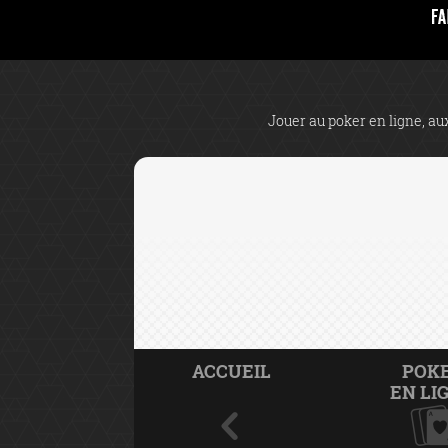
Jouer au poker en ligne, aux
ACCUEIL
POK
EN LI