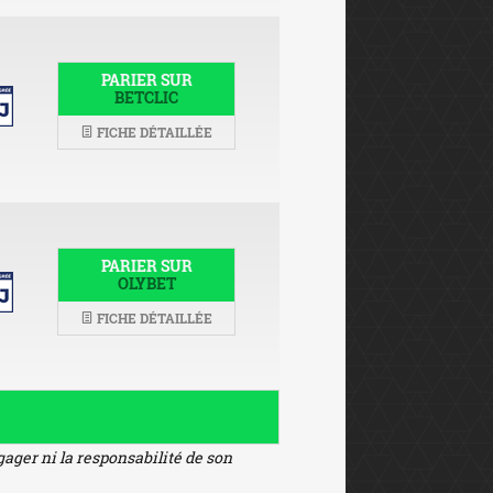
PARIER SUR
BETCLIC
FICHE DÉTAILLÉE
PARIER SUR
OLYBET
FICHE DÉTAILLÉE
gager ni la responsabilité de son