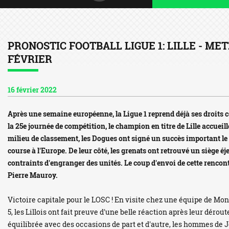
PRONOSTIC FOOTBALL LIGUE 1: LILLE - ME
FÉVRIER
16 février 2022
Après une semaine européenne, la Ligue 1 reprend déjà ses droits c
la 25e journée de compétition, le champion en titre de Lille accueil
milieu de classement, les Dogues ont signé un succès important l
course à l'Europe. De leur côté, les grenats ont retrouvé un siège éj
contraints d'engranger des unités. Le coup d'envoi de cette rencon
Pierre Mauroy.
Victoire capitale pour le LOSC ! En visite chez une équipe de Mon
5, les Lillois ont fait preuve d'une belle réaction après leur dérou
équilibrée avec des occasions de part et d'autre, les hommes de 