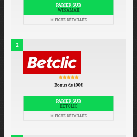
PARIER SUR
WINAMAX
FICHE DÉTAILLÉE
2
Bonus de 100€
PARIER SUR
BETCLIC
FICHE DÉTAILLÉE