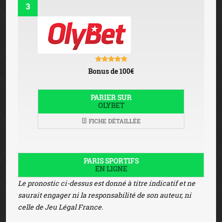
3
Bonus de 100€
PARIER SUR
OLYBET
FICHE DÉTAILLÉE
PARIS SPORTIFS
EN LIGNE
Le pronostic ci-dessus est donné à titre indicatif et ne
saurait engager ni la responsabilité de son auteur, ni
celle de Jeu Légal France.