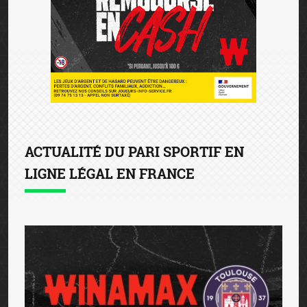
ACTUALITÉ DU PARI SPORTIF EN
LIGNE LÉGAL EN FRANCE