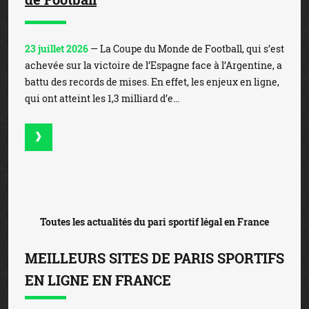
23 juillet 2026
— La Coupe du Monde de Football, qui s’est
achevée sur la victoire de l’Espagne face à l’Argentine, a
battu des records de mises. En effet, les enjeux en ligne,
qui ont atteint les 1,3 milliard d’e...
Toutes les actualités du pari sportif légal en France
MEILLEURS SITES DE PARIS SPORTIFS
EN LIGNE EN FRANCE