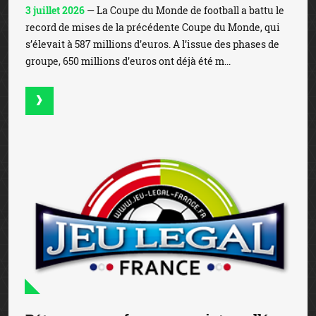
3 juillet 2026
— La Coupe du Monde de football a battu le
record de mises de la précédente Coupe du Monde, qui
s’élevait à 587 millions d’euros. A l’issue des phases de
groupe, 650 millions d’euros ont déjà été m...