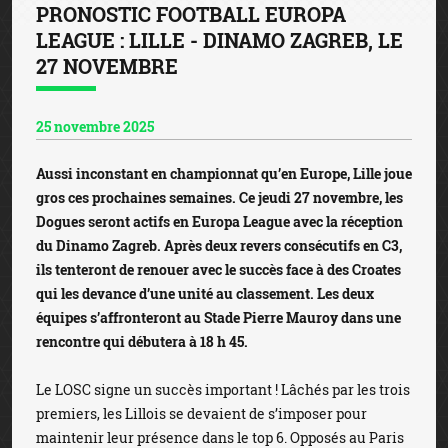
PRONOSTIC FOOTBALL EUROPA
LEAGUE : LILLE - DINAMO ZAGREB, LE
27 NOVEMBRE
25 novembre 2025
Aussi inconstant en championnat qu’en Europe, Lille joue
gros ces prochaines semaines. Ce jeudi 27 novembre, les
Dogues seront actifs en Europa League avec la réception
du Dinamo Zagreb. Après deux revers consécutifs en C3,
ils tenteront de renouer avec le succès face à des Croates
qui les devance d’une unité au classement. Les deux
équipes s’affronteront au Stade Pierre Mauroy dans une
rencontre qui débutera à 18 h 45.
Le LOSC signe un succès important ! Lâchés par les trois
premiers, les Lillois se devaient de s’imposer pour
maintenir leur présence dans le top 6. Opposés au Paris