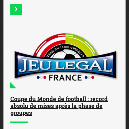
Coupe du Monde de football : record
absolu de mises après la phase de
groupes