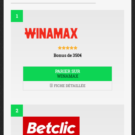
1
Bonus de 350€
PARIER SUR
WINAMAX
FICHE DÉTAILLÉE
2