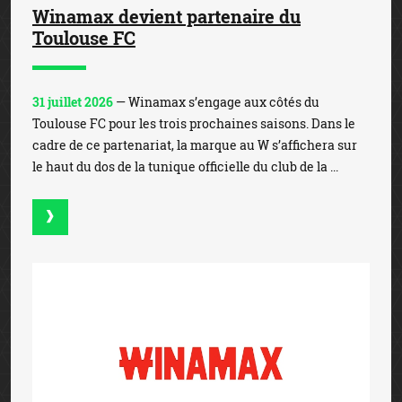
Winamax devient partenaire du
Toulouse FC
31 juillet 2026
— Winamax s’engage aux côtés du
Toulouse FC pour les trois prochaines saisons. Dans le
cadre de ce partenariat, la marque au W s’affichera sur
le haut du dos de la tunique officielle du club de la ...