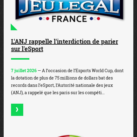
L'ANJ rappelle l'interdiction de parier
sur l'eSport
7 juillet 2026
— A l’occasion de l’Esports World Cup, dont
la dotation de plus de 75 millions de dollars bat des
records dans l’eSport, l’Autorité nationale des jeux
(ANJ), a rappelé que les paris sur les compéti...