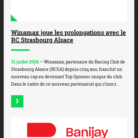
Winamax joue les prolongations avec le
RC Strasbourg Alsace
31 juillet 2026
— Winamax, partenaire du Racing Club de
Strasbourg Alsace (RCSA) depuis cinq ans, franchit un
nouveau cap en devenant Top Sponsor unique du club.
Dans le cadre de ce nouveau partenariat qui s’inscr...