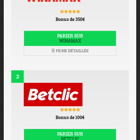
Bonus de 350€
PARIER SUR
WINAMAX
FICHE DÉTAILLÉE
2
Bonus de 100€
PARIER SUR
BETCLIC