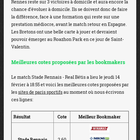
Rennes reste sur 3 victoires à domicile et aura encore la
chance d'évoluer à domicile. Ils se doivent donc de faire
la différence, face à une formation qui reste sur une
prestation médiocre, avant le match retour en Espagne.
Les Bretons ont une belle carte à jouer et devraient
pouvoir émerger au Roazhon Park en ce jour de Saint-
Valentin.
Meilleures cotes proposées par les bookmakers
Le match Stade Rennais - Real Bétis a lieu le jeudi 14
février à 18:55 et voici les meilleures cotes proposées par
les
sites de paris sportifs
au moment où nous écrivons
ces lignes:
Résultat
Cote
Meilleur Bookmaker
Stade Rennais
2.60