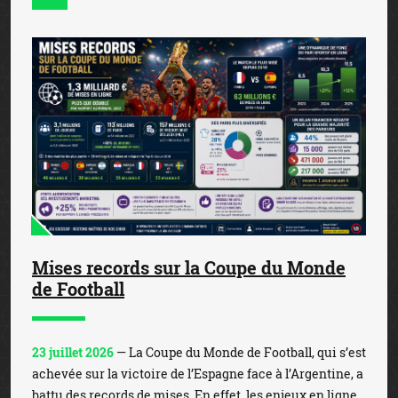
Mises records sur la Coupe du Monde
de Football
23 juillet 2026
— La Coupe du Monde de Football, qui s’est
achevée sur la victoire de l’Espagne face à l’Argentine, a
battu des records de mises. En effet, les enjeux en ligne,