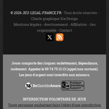
© 2026 JEU-LEGAL-FRANCE.FR
- Tous droits réservés -
Charte graphique Six Design
Mentions légales
-
Avertissement
-
Affiliation
-
Jeu
responsable
-
Contact
Jouer comporte des risques: endettement, dépendance,
isolement. Appelez le 09 74 75 13 13 (appel non surtaxé).
Les jeux d'argent sont interdits aux mineurs.
INTERDICTION VOLONTAIRE DE JEUX
Toute personne souhaitant faire l’objet d’une interdiction