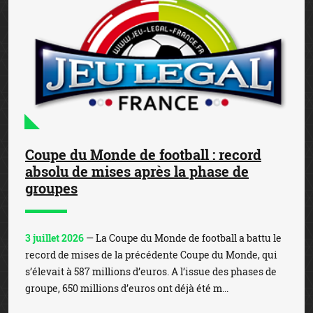
Coupe du Monde de football : record
absolu de mises après la phase de
groupes
3 juillet 2026
— La Coupe du Monde de football a battu le
record de mises de la précédente Coupe du Monde, qui
s’élevait à 587 millions d’euros. A l’issue des phases de
groupe, 650 millions d’euros ont déjà été m...