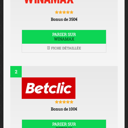
© 2026 JEU-LEGAL-FRANCE.FR
- Tous droits réservés -
Charte graphique Six Design