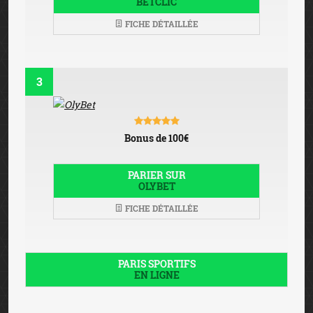
Mentions légales
-
Avertissement
-
Affiliation
-
Jeu
responsable
-
Contact
Jouer comporte des risques: endettement, dépendance,
isolement. Appelez le 09 74 75 13 13 (appel non surtaxé).
Les jeux d'argent sont interdits aux mineurs.
INTERDICTION VOLONTAIRE DE JEUX
Toute personne souhaitant faire l’objet d’une interdiction
de jeux doit le faire elle-même auprès du ministère de
l’intérieur. Cette interdiction est valable dans les casinos,
les cercles de jeux et sur les sites de jeux en ligne autorisés
en vertu de la loi n°2010-476 du 12 mai 2010. Elle est
prononcée pour une durée de trois ans non réductible.