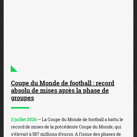
2 juillet 2026
— Le milieu de la pétanque est secoué par
un scandale. En effet, quatre joueurs de l’Équipe de
France – Dylan Rocher, Henri Lacroix, Jean Feltain et
David Doerr - sont soupçonnés d’être impliqués da...