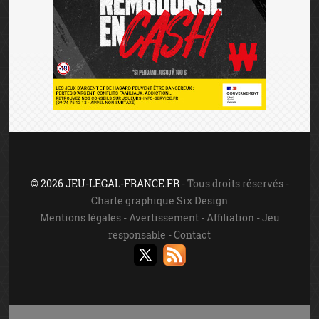
© 2026 JEU-LEGAL-FRANCE.FR
- Tous droits réservés -
Charte graphique Six Design
Mentions légales
-
Avertissement
-
Affiliation
-
Jeu
responsable
-
Contact