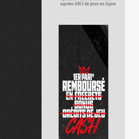
agréés ANJ de jeux en ligne