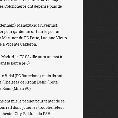
 les Colchoneros ont dépensé plus de
Tottenham), Mandzukic (Juventus),
rcer pour garder un œil sur le podium.
n Martinez du FC Porto, Luciano Vietto
ué à Vicente Calderon.
l Madrid, le FC Séville aura un mot à
nt le Barça (4-5).
ix Vidal (FC Barcelone), mais ils ont
a (Chelsea), de Krohn Dehli (Celta
e Rami (Milan AC).
ns ont mis le paquet pour tenter de se
urrait donc jouer les troubles fêtes :
chester City, Bakkali du PSV