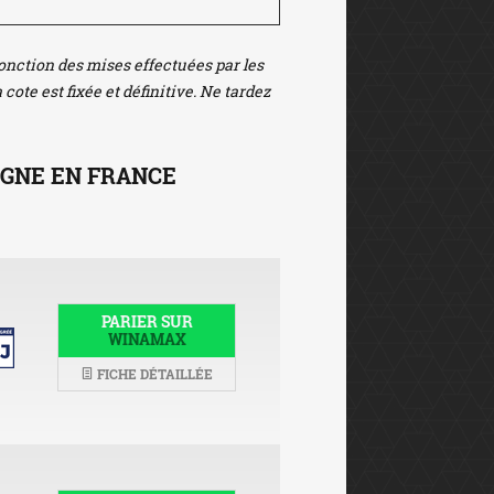
onction des mises effectuées par les
cote est fixée et définitive. Ne tardez
LIGNE EN FRANCE
PARIER SUR
WINAMAX
FICHE DÉTAILLÉE