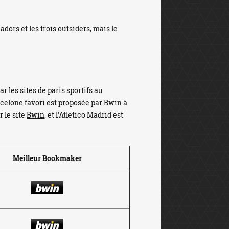
adors et les trois outsiders, mais le
ar les
sites de paris sportifs
au
celone favori est proposée par
Bwin
à
r le site
Bwin
, et l'Atletico Madrid est
Meilleur Bookmaker