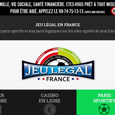
JEU LÉGAL EN FRANCE
 paris sportifs et aux paris hippiques sur les sites agréés de jeux d'a
ER
CASINO
PARIS
GNE
EN LIGNE
SPORTIF