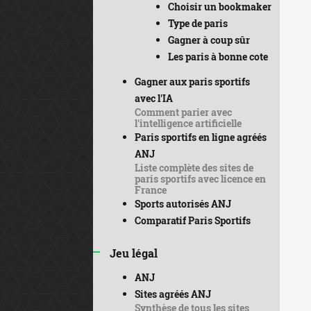
Choisir un bookmaker
Type de paris
Gagner à coup sûr
Les paris à bonne cote
Gagner aux paris sportifs
avec l'IA
Comment parier avec
l'intelligence artificielle
Paris sportifs en ligne agréés
ANJ
Liste complète des sites de
paris sportifs avec licence en
France
Sports autorisés ANJ
Comparatif Paris Sportifs
Jeu légal
ANJ
Sites agréés ANJ
Synthèse de tous les sites