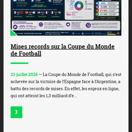
Mises records sur la Coupe du Monde
de Football
23 juillet 2026
— La Coupe du Monde de Football, qui s’est
achevée sur la victoire de l’Espagne face à l’Argentine, a
battu des records de mises. En effet, les enjeux en ligne,
qui ont atteint les 1,3 milliard d’e...