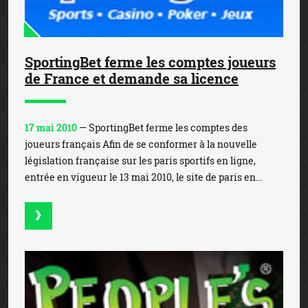
SportingBet ferme les comptes joueurs
de France et demande sa licence
17 mai 2010
— SportingBet ferme les comptes des
joueurs français Afin de se conformer à la nouvelle
législation française sur les paris sportifs en ligne,
entrée en vigueur le 13 mai 2010, le site de paris en...