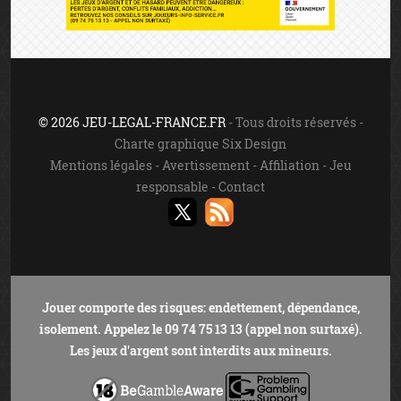
© 2026 JEU-LEGAL-FRANCE.FR
- Tous droits réservés -
Charte graphique Six Design
Mentions légales
-
Avertissement
-
Affiliation
-
Jeu
responsable
-
Contact
Jouer comporte des risques: endettement, dépendance,
isolement. Appelez le 09 74 75 13 13 (appel non surtaxé).
Les jeux d'argent sont interdits aux mineurs.