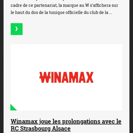
cadre de ce partenariat, la marque au W s’affichera sur
le haut du dos de la tunique officielle du club de la ...
Winamax joue les prolongations avec le
RC Strasbourg Alsace