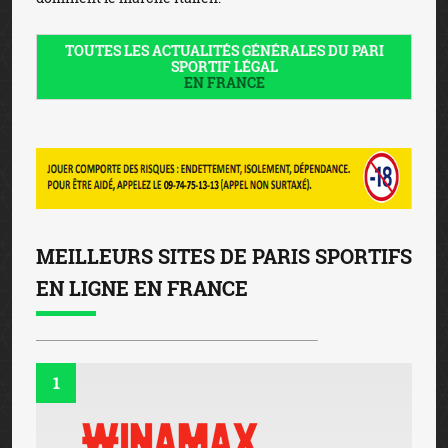
TOUTES LES ACTUALITÉS GÉNÉRALES DU PARI
SPORTIF LÉGAL
EN FRANCE
MEILLEURS SITES DE PARIS SPORTIFS
EN LIGNE EN FRANCE
1