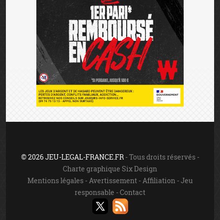
© 2026 JEU-LEGAL-FRANCE.FR
- Tous droits réservés -
Charte graphique Six Design
Mentions légales
-
Avertissement
-
Affiliation
-
Jeu
responsable
-
Contact