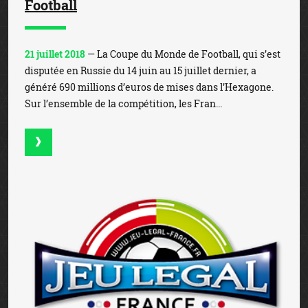
Football
21 juillet 2018
— La Coupe du Monde de Football, qui s’est
disputée en Russie du 14 juin au 15 juillet dernier, a
généré 690 millions d’euros de mises dans l’Hexagone.
Sur l’ensemble de la compétition, les Fran...