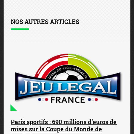
NOS AUTRES ARTICLES
Paris sportifs : 690 millions d’euros de
mises sur la Coupe du Monde de