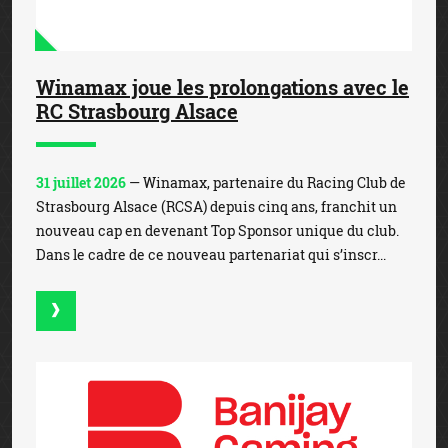
Winamax joue les prolongations avec le
RC Strasbourg Alsace
31 juillet 2026
— Winamax, partenaire du Racing Club de
Strasbourg Alsace (RCSA) depuis cinq ans, franchit un
nouveau cap en devenant Top Sponsor unique du club.
Dans le cadre de ce nouveau partenariat qui s’inscr...