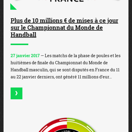
Plus de 10 millions € de mises à ce jour
sur le Championnat du Monde de
Handball
27 janvier 2017
— Les matchs de la phase de poules et les
huitièmes de finale du Championnat du Monde de
Handball masculin, qui se sont disputés en France du 11
au 22 janvier derniers, ont généré 11 millions d’eur...