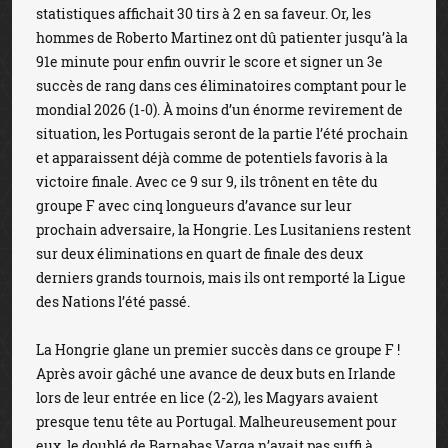
statistiques affichait 30 tirs à 2 en sa faveur. Or, les
hommes de Roberto Martinez ont dû patienter jusqu’à la
91e minute pour enfin ouvrir le score et signer un 3e
succès de rang dans ces éliminatoires comptant pour le
mondial 2026 (1-0). À moins d’un énorme revirement de
situation, les Portugais seront de la partie l’été prochain
et apparaissent déjà comme de potentiels favoris à la
victoire finale. Avec ce 9 sur 9, ils trônent en tête du
groupe F avec cinq longueurs d’avance sur leur
prochain adversaire, la Hongrie. Les Lusitaniens restent
sur deux éliminations en quart de finale des deux
derniers grands tournois, mais ils ont remporté la Ligue
des Nations l’été passé.
La Hongrie glane un premier succès dans ce groupe F !
Après avoir gâché une avance de deux buts en Irlande
lors de leur entrée en lice (2-2), les Magyars avaient
presque tenu tête au Portugal. Malheureusement pour
eux, le doublé de Barnabas Varga n’avait pas suffi à