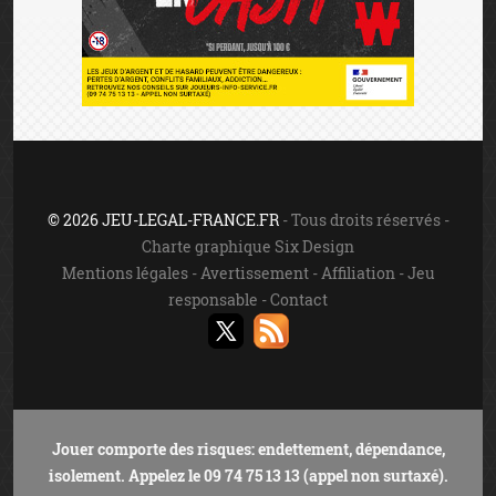
© 2026 JEU-LEGAL-FRANCE.FR
- Tous droits réservés -
Charte graphique Six Design
Mentions légales
-
Avertissement
-
Affiliation
-
Jeu
responsable
-
Contact
Jouer comporte des risques: endettement, dépendance,
isolement. Appelez le 09 74 75 13 13 (appel non surtaxé).