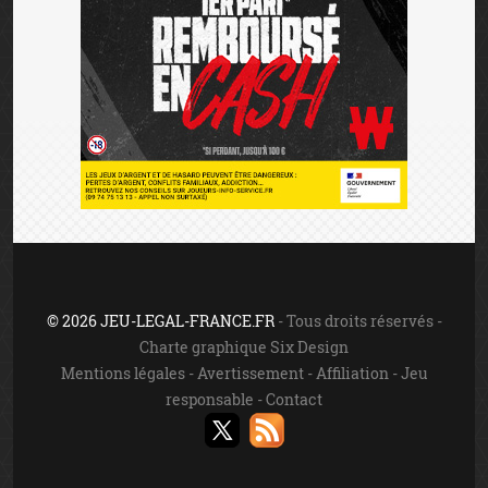
© 2026 JEU-LEGAL-FRANCE.FR
- Tous droits réservés -
Charte graphique Six Design
Mentions légales
-
Avertissement
-
Affiliation
-
Jeu
responsable
-
Contact