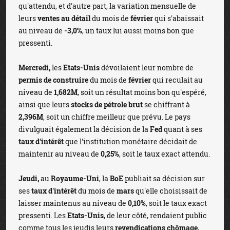
qu'attendu, et d'autre part, la variation mensuelle de
leurs
ventes au détail
du mois de
février
qui s'abaissait
au niveau de
-3,0%
, un taux lui aussi moins bon que
pressenti.
Mercredi,
les
Etats-Unis
dévoilaient leur nombre de
permis de construire
du mois de
février
qui reculait au
niveau de
1,682M
, soit un résultat moins bon qu'espéré,
ainsi que leurs
stocks de pétrole brut
se chiffrant à
2,396M
, soit un chiffre meilleur que prévu. Le pays
divulguait également la décision de la
Fed
quant à ses
taux d'intérêt
que l'institution monétaire décidait de
maintenir au niveau de
0,25%
, soit le taux exact attendu.
Jeudi,
au
Royaume-Uni
, la
BoE
publiait sa décision sur
ses
taux d'intérêt
du mois de
mars
qu'elle choisissait de
laisser maintenus au niveau de
0,10%
, soit le taux exact
pressenti. Les
Etats-Unis
, de leur côté, rendaient public
comme tous les jeudis leurs
revendications chômage
,