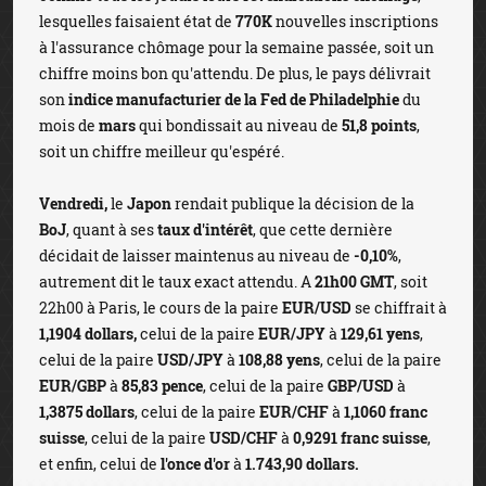
lesquelles faisaient état de
770K
nouvelles inscriptions
à l'assurance chômage pour la semaine passée, soit un
chiffre moins bon qu'attendu. De plus, le pays délivrait
son
indice manufacturier de la Fed de Philadelphie
du
mois de
mars
qui bondissait au niveau de
51,8 points
,
soit un chiffre meilleur qu'espéré.
Vendredi,
le
Japon
rendait publique la décision de la
BoJ
, quant à ses
taux d'intérêt
, que cette dernière
décidait de laisser maintenus au niveau de
-0,10%
,
autrement dit le taux exact attendu. A
21h00 GMT
, soit
22h00 à Paris, le cours de la paire
EUR/USD
se chiffrait à
1,1904 dollars,
celui de la paire
EUR/JPY
à
129,61 yens
,
celui de la paire
USD/JPY
à
108,88 yens
, celui de la paire
EUR/GBP
à
85,83 pence
, celui de la paire
GBP/USD
à
1,3875 dollars
, celui de la paire
EUR/CHF
à
1,1060 franc
suisse
, celui de la paire
USD/CHF
à
0,9291 franc suisse
,
et enfin, celui de
l'once d'or
à
1.743,90 dollars.