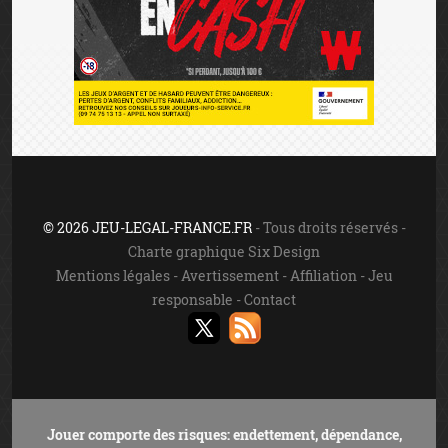
© 2026 JEU-LEGAL-FRANCE.FR
- Tous droits réservés -
Charte graphique Six Design
Mentions légales
-
Avertissement
-
Affiliation
-
Jeu
responsable
-
Contact
Jouer comporte des risques: endettement, dépendance,