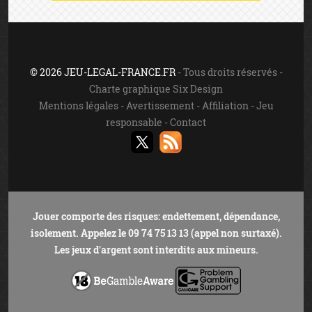
© 2026 JEU-LEGAL-FRANCE.FR
- Tous droits réservés -
Charte graphique Six Design
Mentions légales
-
Avertissement
-
Affiliation
-
Jeu
responsable
-
Contact
Jouer comporte des risques: endettement, dépendance,
isolement. Appelez le 09 74 75 13 13 (appel non surtaxé).
Les jeux d'argent sont interdits aux mineurs.