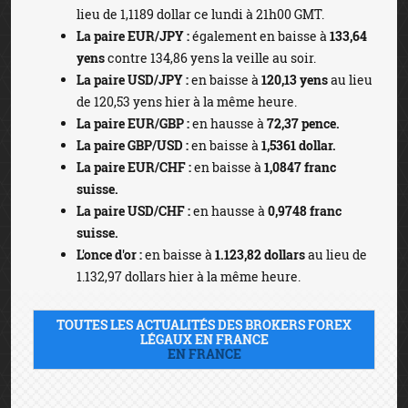
lieu de 1,1189 dollar ce lundi à 21h00 GMT.
La paire EUR/JPY :
également en baisse à
133,64
yens
contre 134,86 yens la veille au soir.
La paire USD/JPY :
en baisse à
120,13 yens
au lieu
de 120,53 yens hier à la même heure.
La paire EUR/GBP :
en hausse à
72,37 pence.
La paire GBP/USD :
en baisse à
1,5361 dollar.
La paire EUR/CHF :
en baisse à
1,0847 franc
suisse.
La paire USD/CHF :
en hausse à
0,9748 franc
suisse.
L'once d'or :
en baisse à
1.123,82 dollars
au lieu de
1.132,97 dollars hier à la même heure.
TOUTES LES ACTUALITÉS DES BROKERS FOREX
LÉGAUX EN FRANCE
EN FRANCE