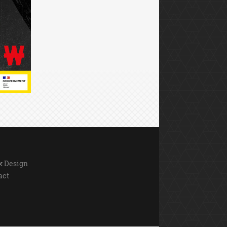
ix Design
act