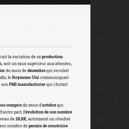
rait la variation de sa
production
%
, soit un taux supérieur aux attentes,
ier
du mois de
décembre
qui reculait
fin, le
Royaume-Uni
communiquait
, son
PMI manufacturier
qui chutait
nus compris
du mois d'
octobre
qui
 d'autre part,
l'évolution de son nombre
iveau de
28,8K
, autrement un résultat
c leur nombre de
permis de construire