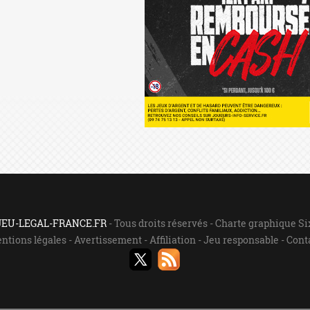
 JEU-LEGAL-FRANCE.FR
- Tous droits réservés - Charte graphique S
ntions légales
-
Avertissement
-
Affiliation
-
Jeu responsable
-
Cont