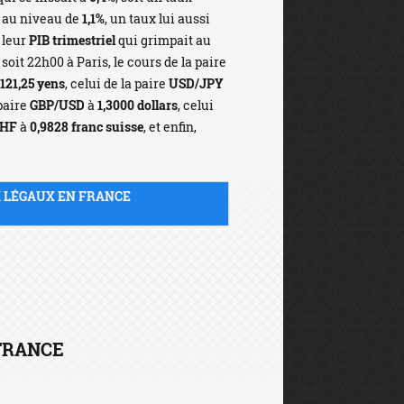
 au niveau de
1,1%
, un taux lui aussi
 leur
PIB trimestriel
qui grimpait au
, soit 22h00 à Paris, le cours de la paire
121,25 yens
, celui de la paire
USD/JPY
 paire
GBP/USD
à
1,3000 dollars
, celui
CHF
à
0,9828 franc suisse
, et enfin,
X LÉGAUX EN FRANCE
 FRANCE