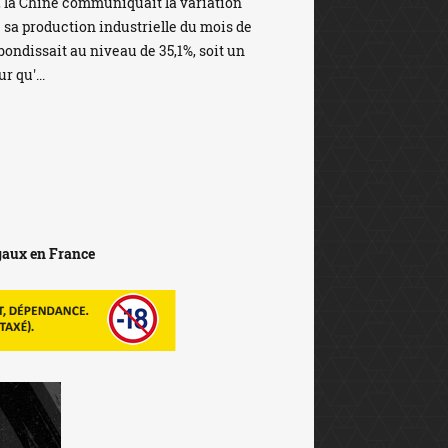
 la Chine communiquait la variation
 sa production industrielle du mois de
bondissait au niveau de 35,1%, soit un
r qu'...
égaux en France