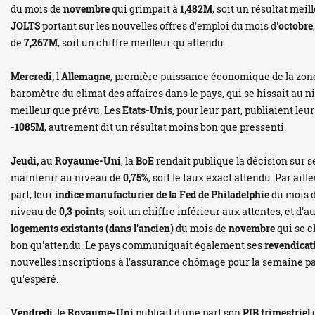
du mois de
novembre
qui grimpait à
1,482M
, soit un résultat mei
JOLTS
portant sur les nouvelles offres d'emploi du mois d'
octobre
de
7,267M
, soit un chiffre meilleur qu'attendu.
Mercredi,
l'
Allemagne
, première puissance économique de la zone
baromètre du climat des affaires dans le pays, qui se hissait au 
meilleur que prévu. Les
Etats-Unis
, pour leur part, publiaient leu
-1085M
, autrement dit un résultat moins bon que pressenti.
Jeudi,
au
Royaume-Uni
, la
BoE
rendait publique la décision sur 
maintenir au niveau de
0,75%
, soit le taux exact attendu. Par aille
part, leur
indice manufacturier de la Fed de Philadelphie
du mois 
niveau de
0,3 points
, soit un chiffre inférieur aux attentes, et d'
logements existants (dans l'ancien)
du mois de
novembre
qui se c
bon qu'attendu. Le pays communiquait également ses
revendica
nouvelles inscriptions à l'assurance chômage pour la semaine pa
qu'espéré.
Vendredi,
le
Royaume-Uni
publiait d'une part son
PIB trimestriel
q