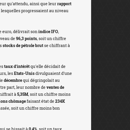
lleur qu'attendu, ainsi que leur
rapport
, lesquelles progressaient au niveau
 euro, délivrait son
indice IFO
,
niveau de
96,3 points
, soit un chiffre
rs
stocks de pétrole brut
se chiffrant à
ses
taux d'intérêt
qu'elle décidait de
urs, les
Etats-Unis
divulguaient d'une
de
décembre
qui dégringolait au
autre part, leur nombre de
ventes de
hiffrait à
5,35M
, soit un chiffre moins
tions chômage
faisant état de
234K
ssée, soit un chiffre moins bon
ui se hissait à
0,4%
, soit un taux