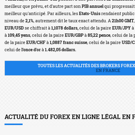
meilleur que prévu, et d'autre part son
PIB annuel
qui progressait
meilleur qu'anticipé. Par ailleurs, les
Etats-Unis
rendaient public
niveau de
2,1%
, autrement dit le taux exact attendu. A
21h00 GMT
EUR/USD
se chiffrait à
1,1078 dollars,
celui de la paire
EUR/JPY
à
à
109,45 yens
, celui de la paire
EUR/GBP
à
85,22 pence
, celui de la
de la paire
EUR/CHF
à
1,0887 franc suisse
, celui de la paire
USD/
celui de
l'once d'or
à
1.482,05 dollars.
TOUTES LES ACTUALITÉS DES BROKERS FORE
EN FRANCE
ACTUALITÉ DU FOREX EN LIGNE LÉGAL EN