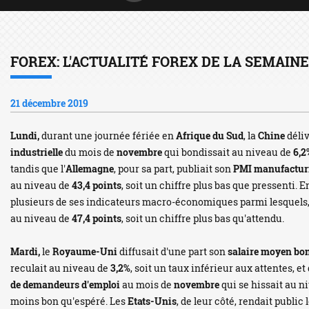
FOREX: L'ACTUALITÉ FOREX DE LA SEMAINE
21 décembre 2019
Lundi,
durant une journée fériée en
Afrique du Sud
, la
Chine
déliv
industrielle
du mois de
novembre
qui bondissait au niveau de
6,2
tandis que l'
Allemagne
, pour sa part, publiait son
PMI manufactur
au niveau de
43,4 points
, soit un chiffre plus bas que pressenti. En
plusieurs de ses indicateurs macro-économiques parmi lesquels
au niveau de
47,4 points
, soit un chiffre plus bas qu'attendu.
Mardi,
le
Royaume-Uni
diffusait d'une part son
salaire moyen bo
reculait au niveau de
3,2%
, soit un taux inférieur aux attentes, et
de demandeurs d'emploi
au mois de
novembre
qui se hissait au n
moins bon qu'espéré. Les
Etats-Unis
, de leur côté, rendait publi