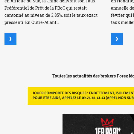
en Afrique du Sud, la Chine délivrait son Taux
en Hongrie,
Préférentiel de Prêt de la PBoC qui restait
annuelle de
cantonné au niveau de 3,85%, soit le taux exact
février qui 
pressenti. En Outre-Atlant...
taux meilleu
Toutes les actualités des brokers Forex l