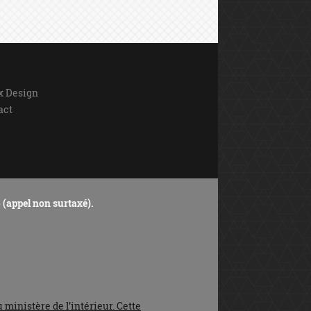
ix Design
act
 (appel non surtaxé).
 ministère de l’intérieur. Cette