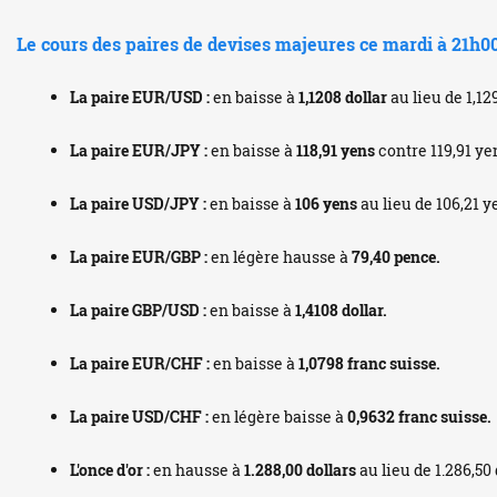
Le cours des paires de devises majeures ce mardi à 21h0
La paire EUR/USD :
en baisse à
1,1208 dollar
au lieu de 1,12
La paire EUR/JPY :
en baisse à
118,91 yens
contre 119,91 yen
La paire USD/JPY :
en baisse à
106 yens
au lieu de 106,21 y
La paire EUR/GBP :
en légère hausse à
79,40 pence.
La paire GBP/USD :
en baisse à
1,4108 dollar.
La paire EUR/CHF :
en baisse à
1,0798 franc suisse.
La paire USD/CHF :
en légère baisse à
0,9632 franc suisse.
L'once d'or :
en hausse à
1.288,00 dollars
au lieu de 1.286,50