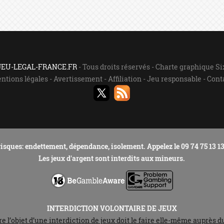
 JEU-LEGAL-FRANCE.FR
- Tous droits réservés - Charte graphique S
ntions légales
-
Avertissement
-
Affiliation
-
Jeu responsable
-
Cont
isques: endettement, dépendance, isolement. Appelez le 09 74 75 13 13
Les jeux d'argent sont interdits aux mineurs.
INTERDICTION VOLONTAIRE DE JEUX
 l’objet d’une interdiction de jeux doit le faire elle-même auprès du