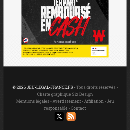
© 2026 JEU-LEGAL-FRANCE.FR
- Tous droits réservés -
Charte graphique Six Design
Mentions légales
-
Avertissement
-
Affiliation
-
Jeu
responsable
-
Contact