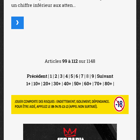
un chiffre inférieur aux atten...
Articles
99 à 112
sur 1148
Précédent
|
1
|
2
|
3
|
4
|
5
|
6
|
7
| 8 |
9
|
Suivant
1+
|
10+
|
20+
|
30+
|
40+
|
50+
|
60+
|
70+
|
80+
|