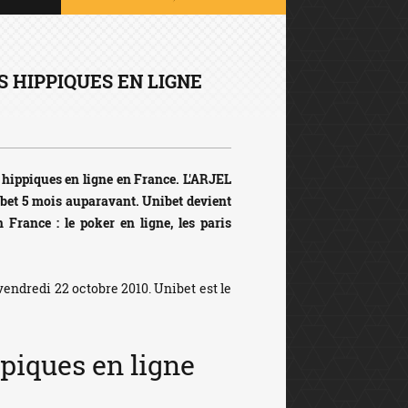
S HIPPIQUES EN LIGNE
 hippiques en ligne en France. L'ARJEL
ibet 5 mois auparavant. Unibet devient
 France : le poker en ligne, les paris
vendredi 22 octobre 2010. Unibet est le
ppiques en ligne