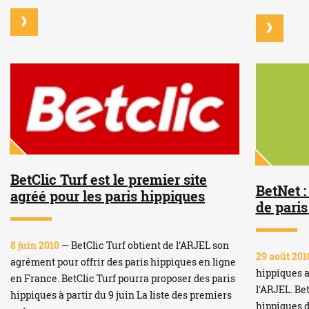
BetClic Turf est le premier site
BetNet 
agréé pour les paris hippiques
de pari
8 juin 2010
— BetClic Turf obtient de l’ARJEL son
29 août 201
agrément pour offrir des paris hippiques en ligne
hippiques a
en France. BetClic Turf pourra proposer des paris
l'ARJEL. Be
hippiques à partir du 9 juin La liste des premiers
hippiques d