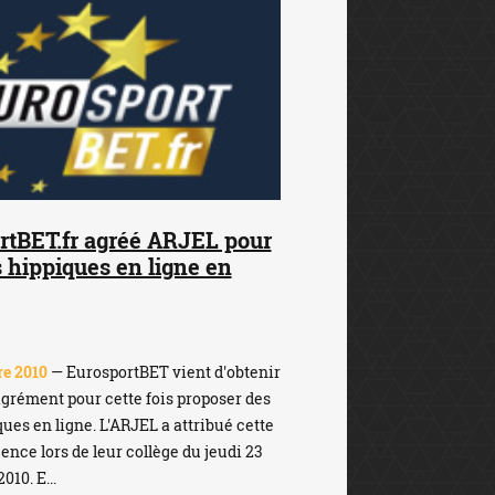
rtBET.fr agréé ARJEL pour
s hippiques en ligne en
re 2010
— EurosportBET vient d'obtenir
grément pour cette fois proposer des
ques en ligne. L'ARJEL a attribué cette
ence lors de leur collège du jeudi 23
10. E...