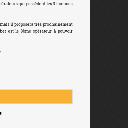
érateurs qui possèdent les 3 licences
 mais il proposera très prochainement
bet est le 8ème opérateur à pouvoir
 :