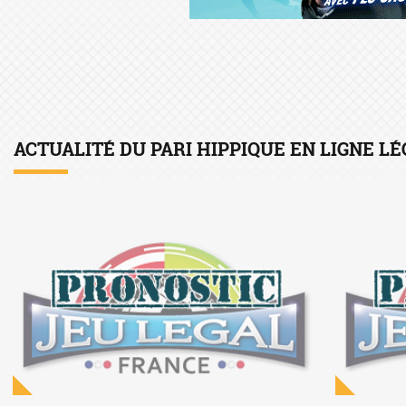
ACTUALITÉ DU PARI HIPPIQUE EN LIGNE L