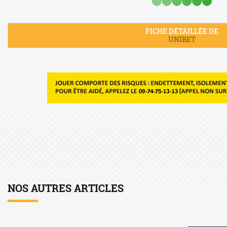
FICHE DÉTAILLÉE DE
UNIBET
NOS AUTRES ARTICLES