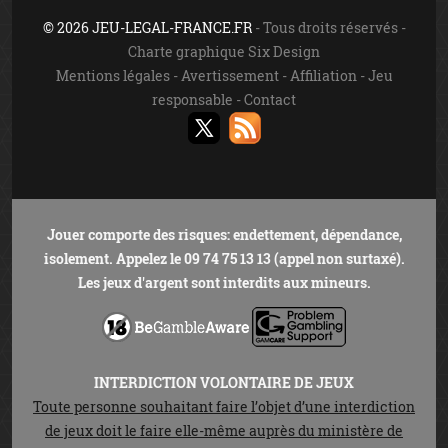
© 2026 JEU-LEGAL-FRANCE.FR
- Tous droits réservés -
Charte graphique Six Design
Mentions légales
-
Avertissement
-
Affiliation
-
Jeu
responsable
-
Contact
Jouer comporte des risques: endettement, dépendance,
isolement. Appelez le 09 74 75 13 13 (appel non surtaxé).
Les jeux d'argent sont interdits aux mineurs.
INTERDICTION VOLONTAIRE DE JEUX
Toute personne souhaitant faire l’objet d’une interdiction
de jeux doit le faire elle-même auprès du ministère de