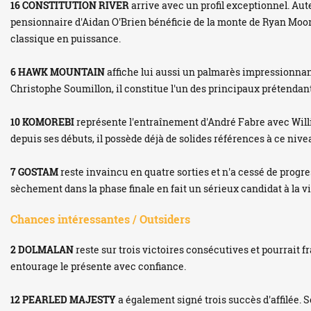
16 CONSTITUTION RIVER
arrive avec un profil exceptionnel. Aut
pensionnaire d'Aidan O'Brien bénéficie de la monte de Ryan Moore 
classique en puissance.
6 HAWK MOUNTAIN
affiche lui aussi un palmarès impressionnant
Christophe Soumillon, il constitue l'un des principaux prétendant
10 KOMOREBI
représente l'entraînement d'André Fabre avec Willi
depuis ses débuts, il possède déjà de solides références à ce nive
7 GOSTAM
reste invaincu en quatre sorties et n'a cessé de progre
sèchement dans la phase finale en fait un sérieux candidat à la vi
Chances intéressantes / Outsiders
2 DOLMALAN
reste sur trois victoires consécutives et pourrait 
entourage le présente avec confiance.
12 PEARLED MAJESTY
a également signé trois succès d'affilée. S