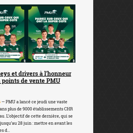
eys et drivers à l'honneur
s points de vente PMU
6
— PMU a lancé ce jeudi une vaste
ans plus de 9000 établissements CHR
u. L’objectif de cette dernière, qui se
jusqu’au 28 juin : mettre en avant les
s d...