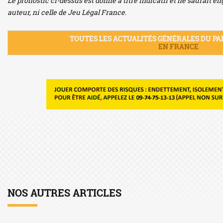
Le pronostic ci-dessus est donné à titre indicatif et ne saurait en
auteur, ni celle de Jeu Légal France.
TOUTES LES ACTUALITÉS GÉNÉRALES DU PAR
EN FRANCE
NOS AUTRES ARTICLES