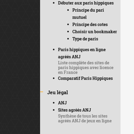
Débuter aux paris hippiques
Principe du pari
mutuel
Principe des cotes
Choisir un bookmaker
Type de paris
Paris hippiques en ligne
agréés ANJ
Liste complète des sites de
paris hippiques avec licence
en France
Comparatif Paris Hippiques
Jeu légal
ANJ
Sites agréés ANJ
Synthèse de tous les sites
agréés ANJ de jeux en ligne