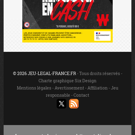
© 2026 JEU-LEGAL-FRANCE.FR
- Tous droits réservés -
Charte graphique Six Design
Mentions légales
-
Avertissement
-
Affiliation
-
Jeu
responsable
-
Contact