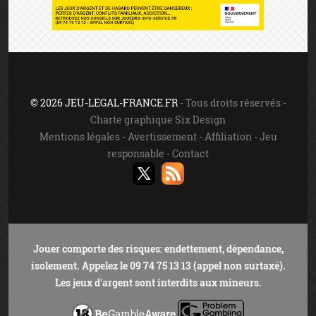
© 2026 JEU-LEGAL-FRANCE.FR
- Tous droits réservés -
Charte graphique Six Design
Mentions légales
-
Avertissement
-
Affiliation
-
Jeu
responsable
-
Contact
Jouer comporte des risques: endettement, dépendance,
isolement. Appelez le 09 74 75 13 13 (appel non surtaxé).
Les jeux d'argent sont interdits aux mineurs.