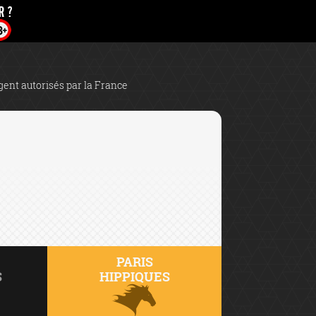
rgent autorisés par la France
PARIS
S
HIPPIQUES