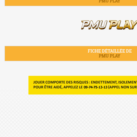
PMU PLAY
FICHE DÉTAILLÉE DE
PMU PLAY