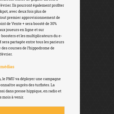
février. Ils pourront également profiter
ckpot, avec deux fois plus de
e tout premier approvisionnement de
int de Vente + sera boosté de 30%
aux joueurs en ligne et sur
 boosters et les multiplicateurs du e-
 sera partagée entre tous les parieurs
 des courses de l’hippodrome de
février.
s médias
n, le PMU va déployer une campagne
connaître auprès des turfistes. La
si dans presse hippique, en radio et
s mois à venir.