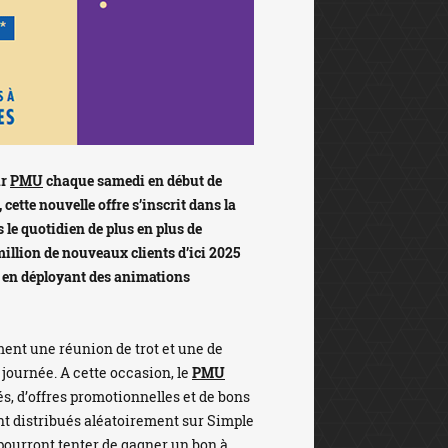
ur
PMU
chaque samedi en début de
cette nouvelle offre s’inscrit dans la
 le quotidien de plus en plus de
million de nouveaux clients d’ici 2025
si en déployant des animations
nt une réunion de trot et une de
 journée. A cette occasion, le
PMU
, d’offres promotionnelles et de bons
ont distribués aléatoirement sur Simple
s pourront tenter de gagner un bon à