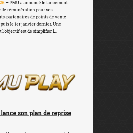
026
— PMU a annoncé le lancement
elle rémunération pour ses
s-partenaires de points de vente
puis le 1er janvier dernier. Une
l’objectif est de simplifier l...
lance son plan de reprise