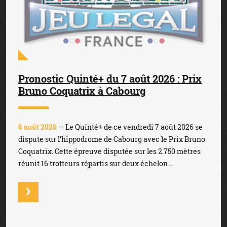
Pronostic Quinté+ du 7 août 2026 : Prix
Bruno Coquatrix à Cabourg
6 août 2026
— Le Quinté+ de ce vendredi 7 août 2026 se
dispute sur l'hippodrome de Cabourg avec le Prix Bruno
Coquatrix. Cette épreuve disputée sur les 2.750 mètres
réunit 16 trotteurs répartis sur deux échelon...