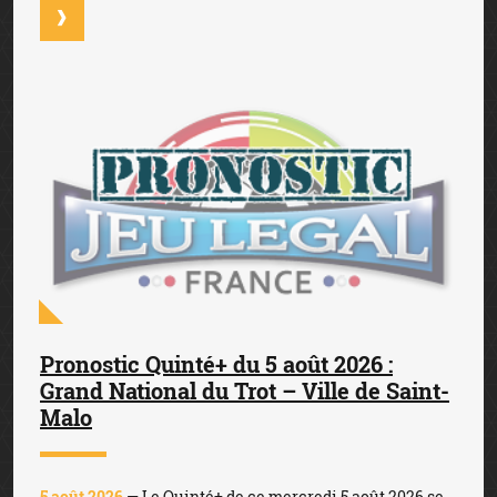
Pronostic Quinté+ du 5 août 2026 :
Grand National du Trot – Ville de Saint-
Malo
5 août 2026
— Le Quinté+ de ce mercredi 5 août 2026 se