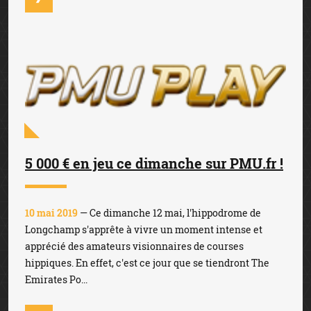
5 000 € en jeu ce dimanche sur PMU.fr !
10 mai 2019
— Ce dimanche 12 mai, l'hippodrome de
Longchamp s'apprête à vivre un moment intense et
apprécié des amateurs visionnaires de courses
hippiques. En effet, c'est ce jour que se tiendront The
Emirates Po...