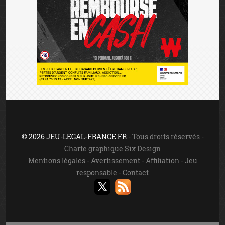
© 2026 JEU-LEGAL-FRANCE.FR
- Tous droits réservés -
Charte graphique Six Design
Mentions légales
-
Avertissement
-
Affiliation
-
Jeu
responsable
-
Contact