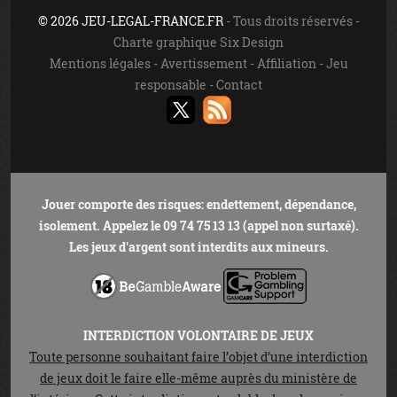
© 2026 JEU-LEGAL-FRANCE.FR
- Tous droits réservés -
Charte graphique Six Design
Mentions légales
-
Avertissement
-
Affiliation
-
Jeu
responsable
-
Contact
Jouer comporte des risques: endettement, dépendance,
isolement. Appelez le 09 74 75 13 13 (appel non surtaxé).
Les jeux d'argent sont interdits aux mineurs.
INTERDICTION VOLONTAIRE DE JEUX
Toute personne souhaitant faire l’objet d’une interdiction
de jeux doit le faire elle-même auprès du ministère de