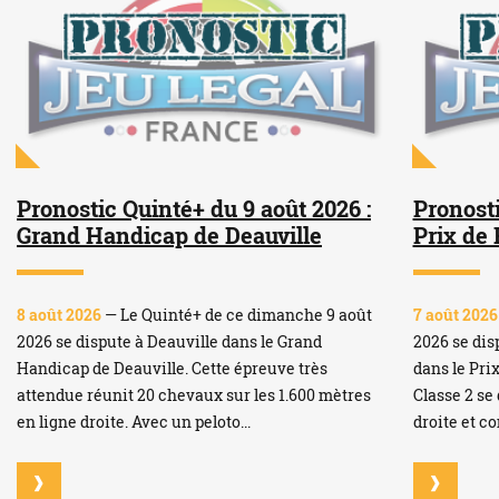
Pronostic Quinté+ du 9 août 2026 :
Pronosti
Grand Handicap de Deauville
Prix de 
8 août 2026
— Le Quinté+ de ce dimanche 9 août
7 août 2026
2026 se dispute à Deauville dans le Grand
2026 se dis
Handicap de Deauville. Cette épreuve très
dans le Pri
attendue réunit 20 chevaux sur les 1.600 mètres
Classe 2 se 
en ligne droite. Avec un peloto...
droite et co