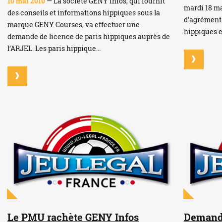
10 mai 2010
— La société GENY Infos, qui fournit
mardi 18 ma
des conseils et informations hippiques sous la
d'agrément 
marque GENY Courses, va effectuer une
hippiques e
demande de licence de paris hippiques auprès de
l’ARJEL. Les paris hippique...
Le PMU rachète GENY Infos
Demande