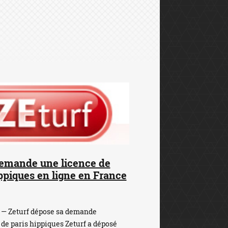
demande une licence de
ppiques en ligne en France
— Zeturf dépose sa demande
de paris hippiques Zeturf a déposé