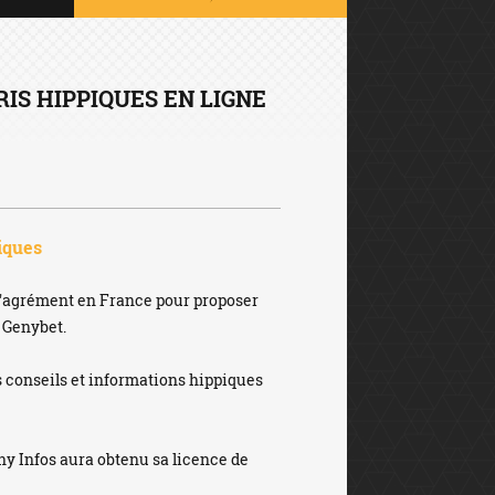
IS HIPPIQUES EN LIGNE
iques
d'agrément en France pour proposer
 Genybet.
s conseils et informations hippiques
y Infos aura obtenu sa licence de