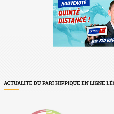
ACTUALITÉ DU PARI HIPPIQUE EN LIGNE L