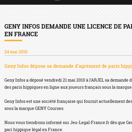
GENY INFOS DEMANDE UNE LICENCE DE PAR
EN FRANCE
24 mai 2010
Geny Infos dépose sa demande d'agrément de paris hipp
Geny Infos a déposé vendredi 21 mai 2010 à l'ARJEL sa demande 
des paris hippiques en ligne aux joueurs français sous la marque
Geny Infos est une société française qui fournit actuellement de
sous la marque GENY Courses.
Nous vous tiendrons informé sur Jeu-Legal-France.fr dès que Gen
pari hippique légal en France.