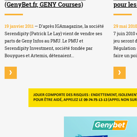
(GenyBet.fr, GENY Courses)
pour les
19 janvier 2011
— D'après IGAmagazine, la société
29 mai 201
Serendipity (Patrick Le Lay) vient de vendre ses
7 juin 2010
parts de Geny Infos au PMU. Le PMU et
jeu seront d
Serendipity Investment, société fondée par
Régulation 
Bouygues et Artemis, détenaient...
faire un poin