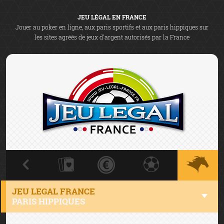
JEU LÉGAL EN FRANCE
Jouer au poker en ligne, aux paris sportifs et aux paris hippiques sur
les sites agréés de jeux d'argent autorisés par la France
JEU LEGAL FRANCE
PARIS HIPPIQUES