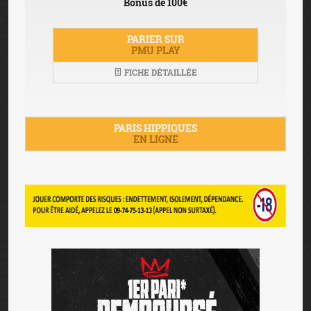
Bonus de 100€
PARIER SUR
PMU PLAY
FICHE DÉTAILLÉE
PARIS HIPPIQUES
EN LIGNE