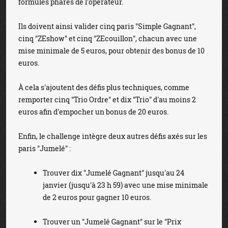
formules phares de l'opérateur.
Ils doivent ainsi valider cinq paris "Simple Gagnant",
cinq "ZEshow" et cinq "ZEcouillon", chacun avec une
mise minimale de 5 euros, pour obtenir des bonus de 10
euros.
À cela s'ajoutent des défis plus techniques, comme
remporter cinq "Trio Ordre" et dix "Trio" d'au moins 2
euros afin d'empocher un bonus de 20 euros.
Enfin, le challenge intègre deux autres défis axés sur les
paris "Jumelé" :
Trouver dix "Jumelé Gagnant" jusqu'au 24
janvier (jusqu'à 23 h 59) avec une mise minimale
de 2 euros pour gagner 10 euros.
Trouver un "Jumelé Gagnant" sur le "Prix