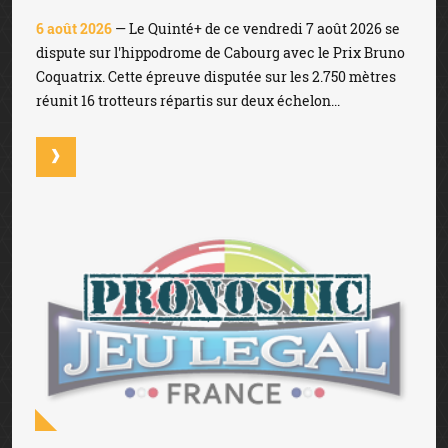
6 août 2026
— Le Quinté+ de ce vendredi 7 août 2026 se
dispute sur l'hippodrome de Cabourg avec le Prix Bruno
Coquatrix. Cette épreuve disputée sur les 2.750 mètres
réunit 16 trotteurs répartis sur deux échelon...