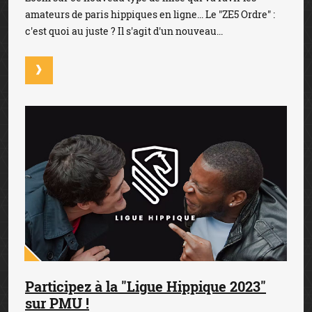
amateurs de paris hippiques en ligne... Le "ZE5 Ordre" :
c'est quoi au juste ? Il s'agit d'un nouveau...
Participez à la "Ligue Hippique 2023"
sur PMU !