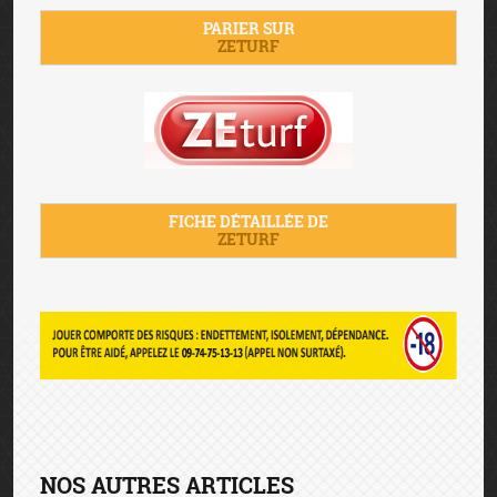
PARIER SUR
ZETURF
FICHE DÉTAILLÉE DE
ZETURF
NOS AUTRES ARTICLES