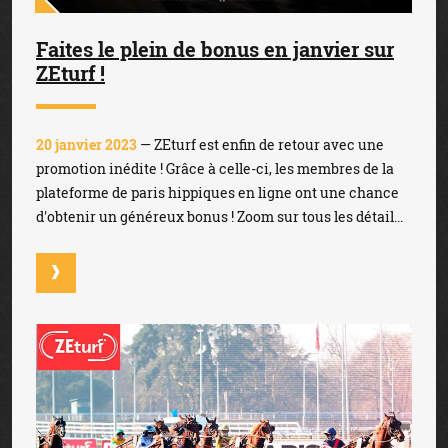
Faites le plein de bonus en janvier sur
ZEturf !
20 janvier 2023
— ZEturf est enfin de retour avec une
promotion inédite ! Grâce à celle-ci, les membres de la
plateforme de paris hippiques en ligne ont une chance
d'obtenir un généreux bonus ! Zoom sur tous les détail...