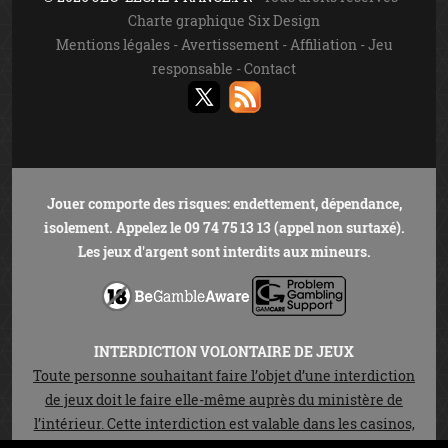
Charte graphique Six Design
Mentions légales
-
Avertissement
-
Affiliation
-
Jeu
responsable
-
Contact
Jouer comporte des risques: endettement, dépendance,
isolement. Appelez le 09 74 75 13 13 (appel non surtaxé).
Les jeux d'argent sont interdits aux mineurs.
INTERDICTION VOLONTAIRE DE JEUX
Toute personne souhaitant faire l’objet d’une interdiction
de jeux doit le faire elle-même auprès du ministère de
l’intérieur. Cette interdiction est valable dans les casinos,
les cercles de jeux et sur les sites de jeux en ligne autorisés