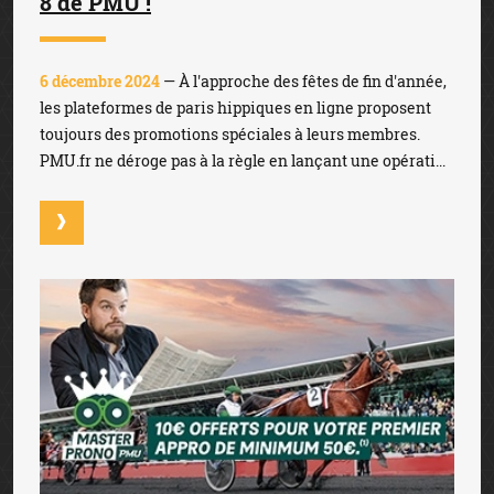
8 de PMU !
6 décembre 2024
— À l'approche des fêtes de fin d'année,
les plateformes de paris hippiques en ligne proposent
toujours des promotions spéciales à leurs membres.
PMU.fr ne déroge pas à la règle en lançant une opérati...