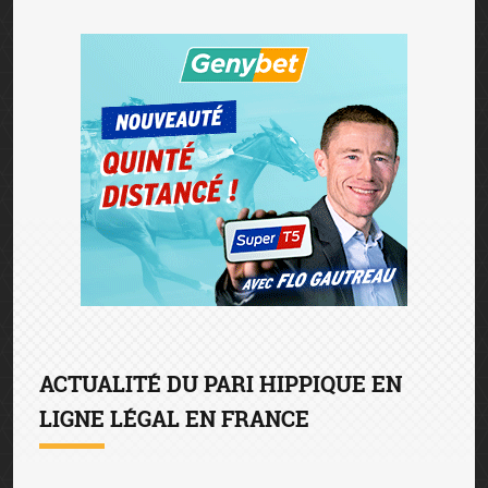
ACTUALITÉ DU PARI HIPPIQUE EN
LIGNE LÉGAL EN FRANCE