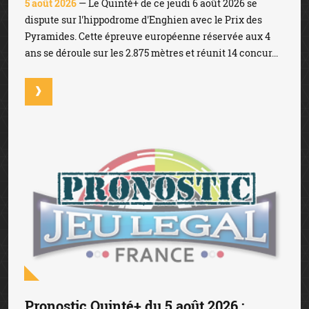
5 août 2026
— Le Quinté+ de ce jeudi 6 août 2026 se
dispute sur l'hippodrome d'Enghien avec le Prix des
Pyramides. Cette épreuve européenne réservée aux 4
ans se déroule sur les 2.875 mètres et réunit 14 concur...
Pronostic Quinté+ du 5 août 2026 :