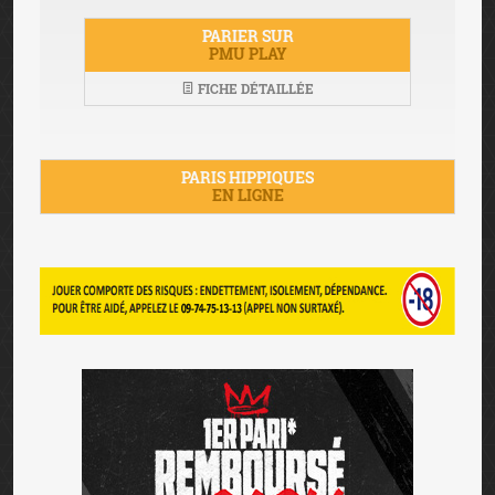
PARIER SUR
PMU PLAY
FICHE DÉTAILLÉE
PARIS HIPPIQUES
EN LIGNE