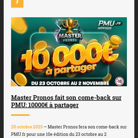
Master Pronos fait son come-back sur
PMU: 10000€ à partager
20 octobre 2025
— Master Pronos fera son come-back sur
PMU.fr pour une 10e édition du 23 octobre au 2