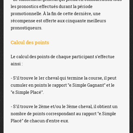
les pronostics effectués durant la période
promotionnelle. À la fin de cette dernière, une
récompense est offerte aux cinquante meilleurs
pronostiqueurs.
Calcul des points
Le calcul des points de chaque participant s'effectue
ainsi :
- S'il trouve le 1er cheval qui termine la course, il peut
cumuler en points le rapport "e.Simple Gagnant" et le
"e.Simple Placé".
- S'il trouve le 2ème et/ou le 3ème cheval, il obtient un
nombre de points correspondant au rapport "e.Simple
Placé" de chacun d'entre eux.