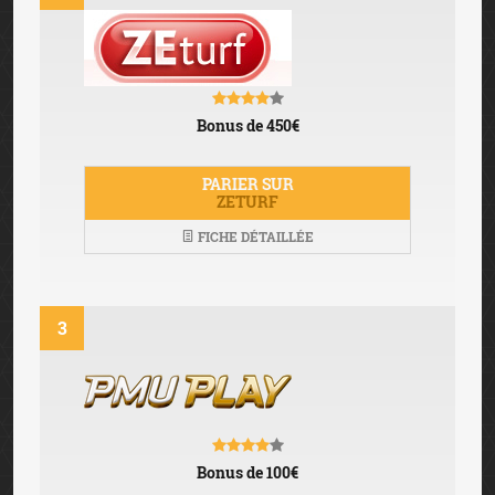
Bonus de 450€
PARIER SUR
ZETURF
FICHE DÉTAILLÉE
3
Bonus de 100€