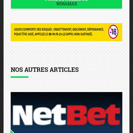
WINAMAX
NOS AUTRES ARTICLES