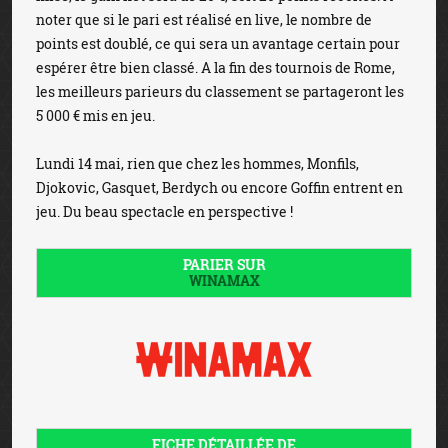
noter que si le pari est réalisé en live, le nombre de
points est doublé, ce qui sera un avantage certain pour
espérer être bien classé. A la fin des tournois de Rome,
les meilleurs parieurs du classement se partageront les
5 000 € mis en jeu.
Lundi 14 mai, rien que chez les hommes, Monfils,
Djokovic, Gasquet, Berdych ou encore Goffin entrent en
jeu. Du beau spectacle en perspective !
PARIER SUR
WINAMAX
FICHE DÉTAILLÉE DE