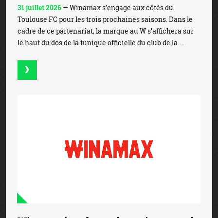
31 juillet 2026
— Winamax s’engage aux côtés du
Toulouse FC pour les trois prochaines saisons. Dans le
cadre de ce partenariat, la marque au W s’affichera sur
le haut du dos de la tunique officielle du club de la ...