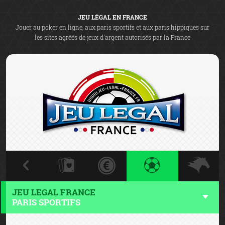
JEU LÉGAL EN FRANCE
Jouer au poker en ligne, aux paris sportifs et aux paris hippiques sur
les sites agréés de jeux d'argent autorisés par la France
JEU LEGAL FRANCE
PARIS SPORTIFS