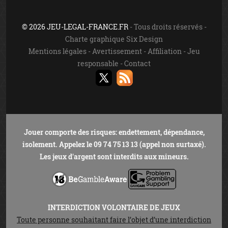
© 2026 JEU-LEGAL-FRANCE.FR
- Tous droits réservés -
Charte graphique Six Design
Mentions légales
-
Avertissement
-
Affiliation
-
Jeu
responsable
-
Contact
Jouer comporte des risques: endettement, dépendance,
isolement. Appelez le 09 74 75 13 13 (appel non surtaxé).
Les jeux d'argent sont interdits aux mineurs.
INTERDICTION VOLONTAIRE DE JEUX
Toute personne souhaitant faire l’objet d’une interdiction