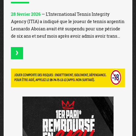
LIGNE LÉGAL EN FRANCE
Winamax devient partenaire du
Toulouse FC
31 juillet 2026
— Winamax s’engage aux côtés du