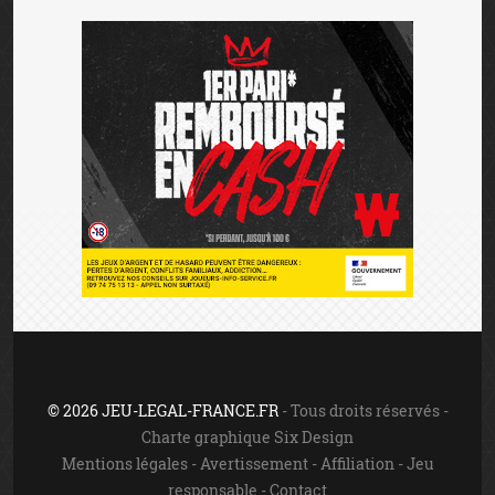
INTERDICTION VOLONTAIRE DE JEUX
Toute personne souhaitant faire l’objet d’une interdiction
de jeux doit le faire elle-même auprès du ministère de
l’intérieur. Cette interdiction est valable dans les casinos,
les cercles de jeux et sur les sites de jeux en ligne autorisés
en vertu de la loi n°2010-476 du 12 mai 2010. Elle est
prononcée pour une durée de trois ans non réductible.