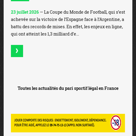
© 2026 JEU-LEGAL-FRANCE.FR
- Tous droits réservés -
Charte graphique Six Design
Mentions légales
-
Avertissement
-
Affiliation
-
Jeu
responsable
-
Contact
Jouer comporte des risques: endettement, dépendance,
isolement. Appelez le 09 74 75 13 13 (appel non surtaxé).
Les jeux d'argent sont interdits aux mineurs.