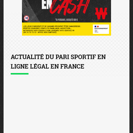
Toulouse FC pour les trois prochaines saisons. Dans le
cadre de ce partenariat, la marque au W s’affichera sur
le haut du dos de la tunique officielle du club de la ...
Winamax joue les prolongations avec le
RC Strasbourg Alsace